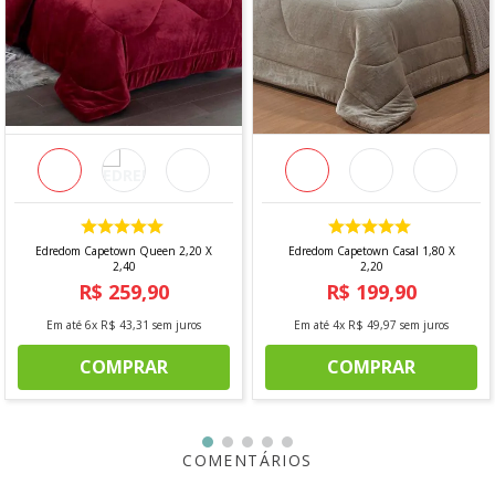
O PRODUTO ACOMPANHA:
- 1 lençol superior
- 1 lençol inferior com elástico
- 2 fronhas
DIMENSÕES DO PRODUTO
- Lençol Superior: 2,20 m x 2,60 m
- Lençol Inferior: 1,40 m x 2,00 m + 40 cm (elástico)
- 2 unidades de Fronha: 50 cm x 70 cm + 7 cm
Edredom Capetown Queen 2,20 X
Edredom Capetown Casal 1,80 X
2,40
2,20
*Imagem meramente ilustrativa
R$
259
,
90
R$
199
,
90
Em até
6
x
R$
43
,
31
sem juros
Em até
4
x
R$
49
,
97
sem juros
COMPRAR
COMPRAR
COMENTÁRIOS