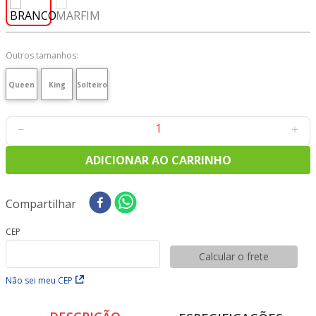
8
º
tricoline digital
9
º
tecido oxford
10
º
tapete sisal
Outros tamanhos:
Queen
King
Solteiro
－
＋
ADICIONAR AO CARRINHO
Compartilhar
CEP
Calcular o frete
Não sei meu CEP