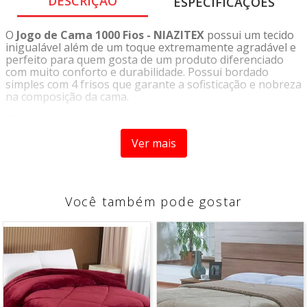
DESCRIÇÃO
ESPECIFICAÇÕES
O
Jogo de Cama 1000 Fios - NIAZITEX
possui um tecido
inigualável além de um toque extremamente agradável e
perfeito para quem gosta de um produto diferenciado
com muito conforto e durabilidade. Possui bordado
simples com 4 frisos que garante a sofisticação e nobreza
na composição da cama.
Origem:
Importado
Tipo:
Jogo de Cama
Ver mais
Marca:
Niazitex
CARACTERISTÍCAS
- Produto confeccionado em 100% algodão
Você também pode gostar
- Trama em 1000 fios
- Lençol de baixo com elástico para colchões de até 40 cm
COMPOSIÇÃO
- 100% Algodão