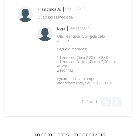
Francisca A.
05/11/2017
Quais são as medidas?
Loja
09/11/2017
Olá, Feancisca. Obrigada pelo
contato.
Segue dimensões:
1 Lençol de Cima 2,20 m x 2,60 m
1 Lençol de Baixo 1,40 m x 2,00 m +
40 cm
2 Fronhas
Aguardamos sua compra!!!
Atenciosamente, SAC NIAZI CHOHFI.
1 - 1
de
1
Lançamentos imperdíveis