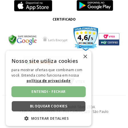
CERTIFICADO
×
Nosso site utiliza cookies
para mostrar ofertas que combinam com
você. Entenda como funciona em nossa
política de privacidade
ENTENDI - FECHAR
BLOQUEAR COOKIES
@ 1933-2026 - Niazi Chohfi Têxtil LTDA
CNPJ 06.976.612/0005-24 - Rua Cadiriri, 629 - São Paulo
MOSTRAR DETALHES