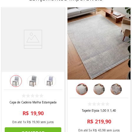
Capa de Cadeira Malha Estampada
Tapete Elysia 1,00 X 1,40
R$
19
,
90
R$
219
,
90
Em até
1
x
R$
19
,
90
sem juros
Em até
5
x
R$
43
,
98
sem juros