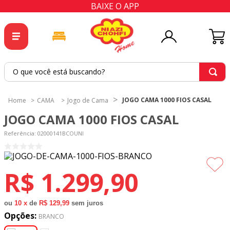
BAIXE O APP
O que você está buscando?
TERMOS MAIS BUSCADOS
JOGO CAMA 1000 FIOS CASAL
CAMA
Jogo de Cama
1
º
tricoline
JOGO CAMA 1000 FIOS CASAL
2
º
tapete
Referência
:
02000141BCOUNI
3
º
cortina
4
º
tecido percal
R$
1
.
299
,
90
5
º
tapetes
6
º
percal
ou
10
x
de
R$ 129,99
sem juros
Opções:
7
º
tecido tricoline
BRANCO