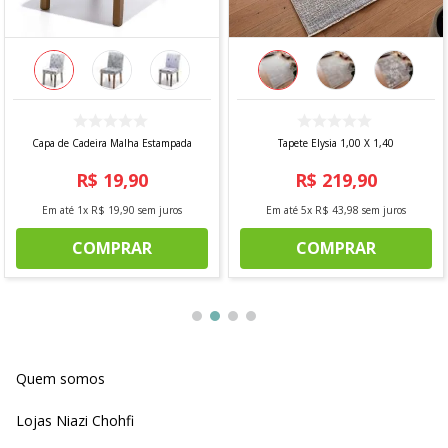
Capa de Cadeira Malha Estampada
Tapete Elysia 1,00 X 1,40
R$
19
,
90
R$
219
,
90
Em até
1
x
R$
19
,
90
sem juros
Em até
5
x
R$
43
,
98
sem juros
COMPRAR
COMPRAR
Quem somos
Lojas Niazi Chohfi