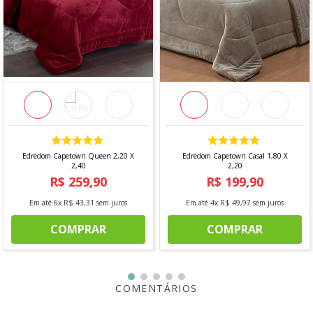
- 1 Lençol Inferior
- 2 Fronhas
DIMENSÕES DO PRODUTO
- Lençol Superior: 2,20m x 2,60m
- Lençol Inferior: 1,40m x 2,00m + 40cm (com elástico para
colchões até 40cm)
- 2 unidades de Fronhas: 50cm x 70cm + 7cm
*Imagem meramente ilustrativa
Edredom Capetown Queen 2,20 X
Edredom Capetown Casal 1,80 X
2,40
2,20
R$
259
,
90
R$
199
,
90
Em até
6
x
R$
43
,
31
sem juros
Em até
4
x
R$
49
,
97
sem juros
COMPRAR
COMPRAR
COMENTÁRIOS