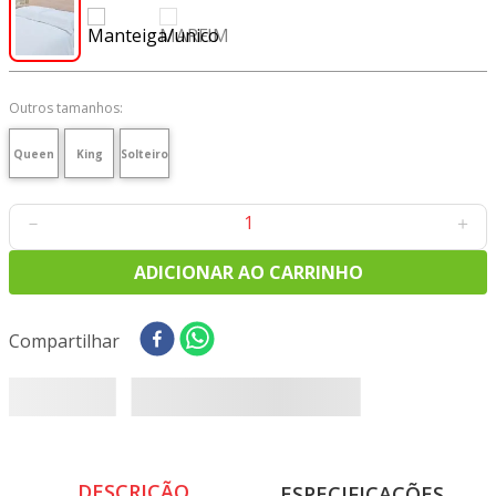
8
º
tricoline digital
9
º
tecido oxford
10
º
toalha mesa
Outros tamanhos:
Queen
King
Solteiro
－
＋
ADICIONAR AO CARRINHO
Compartilhar
DESCRIÇÃO
ESPECIFICAÇÕES