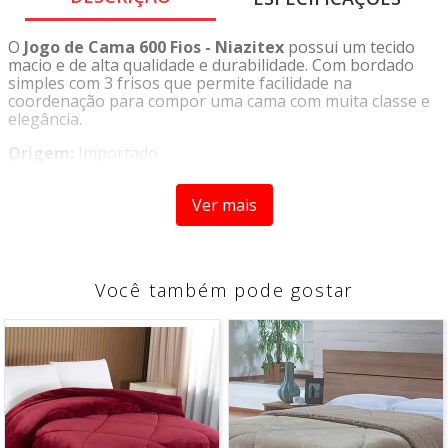
O
Jogo de Cama 600 Fios - Niazitex
possui um tecido
macio e de alta qualidade e durabilidade. Com bordado
simples com 3 frisos que permite facilidade na
coordenação para compor uma cama com muita classe e
elegância.
Origem:
Importado
Tipo:
Jogo de Cama
Marca:
Niazitex
Ver mais
CARACTERÍSTICAS
- Produto confeccionado em 100% algodão
- Trama em 600 fios
Você também pode gostar
- Lençol de baixo com elástico
COMPOSIÇÃO
- 100% Algodão
O PRODUTO ACOMPANHA:
- 1 Lençol Superior