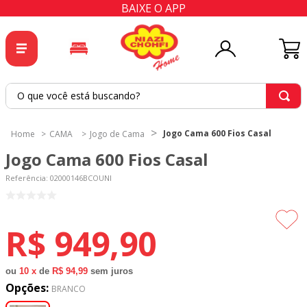
BAIXE O APP
O que você está buscando?
TERMOS MAIS BUSCADOS
Jogo Cama 600 Fios Casal
CAMA
Jogo de Cama
1
º
tricoline
Jogo Cama 600 Fios Casal
2
º
tapete
Referência
:
02000146BCOUNI
3
º
cortina
4
º
tapetes
R$
949
,
90
5
º
tecido percal
6
º
tecido tricoline
ou
10
x
de
R$ 94,99
sem juros
Opções:
7
º
percal
BRANCO