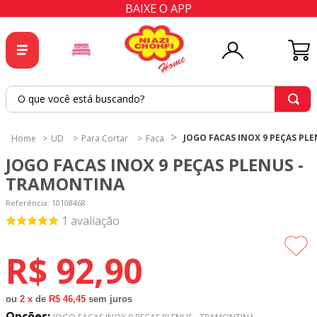
BAIXE O APP
O que você está buscando?
TERMOS MAIS BUSCADOS
1
º
tricoline
JOGO FACAS INOX 9 PEÇAS PL
UD
Para Cortar
Faca
2
º
tapete
JOGO FACAS INOX 9 PEÇAS PLENUS -
TRAMONTINA
3
º
cortina
Referência
:
10108468
4
º
tecido percal
1
avaliação
5
º
tapetes
R$
92
,
90
6
º
tecido tricoline
7
º
percal
ou
2
x
de
R$ 46,45
sem juros
8
º
tricoline digital
Opções: