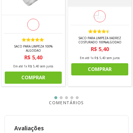
ESPECIFICAÇÕES DO PRODUTO:
• 01 Cutelo 5"
• 01 Faca Chef 7"
• 01 Faca Santoku 5"
• 01 Faca para Churrasco e Frutas 5"
• 01 Faca para Desossar 5"
• 01 Faca para Legumes e Frutas 3"
SACO PARA LIMPEZA XADREZ
• 01 Faca para Pão 7"
COSTURADO 100%ALGODAO
• 01 Faca para Tomate 5"
SACO PARA LIMPEZA 100%
R$
5
,
40
ALGODAO
• 01 Faca para Tornear 3"
R$
5
,
40
Em até
1
x
R$
5
,
40
sem juros
Em até
1
x
R$
5
,
40
sem juros
COMPRAR
*imagem meramente ilustrativa
COMPRAR
COMENTÁRIOS
Avaliações