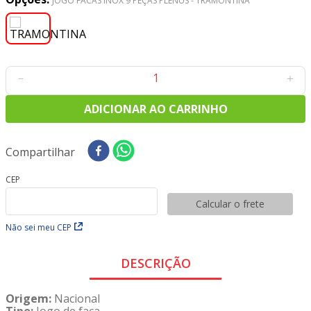
JOGO FACAS INOX 9 PEÇAS PLENUS - TRAMONTINA
9
º
tecido oxford
10
º
toalha mesa
－
＋
ADICIONAR AO CARRINHO
Compartilhar
CEP
Calcular o frete
Não sei meu CEP
DESCRIÇÃO
Origem:
Nacional