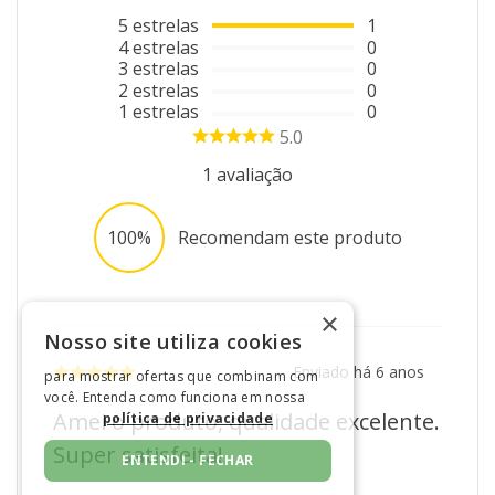
5
estrelas
1
4
estrelas
0
3
estrelas
0
2
estrelas
0
1
estrelas
0
5.0
1
avaliação
100%
Recomendam este produto
×
Nosso site utiliza cookies
Enviado há
6 anos
para mostrar ofertas que combinam com
você. Entenda como funciona em nossa
Amei o produto, qualidade excelente.
política de privacidade
Super satisfeita!
ENTENDI - FECHAR