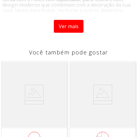
design moderno que combinam com a decoração da sua
casa. Ideais para frutas, verduras e outros alimentos,
mantendo sua textura e sabor por muito mais tempo.
Com seu material em Plástico é resistente e traz muita
Ver mais
segurança.
INFORMAÇÕES ADICIONAIS:
- Marca:
Plasvale
Você também pode gostar
- Matéria-prima:
Polipropileno
- Capacidade:
550 ml
- Peso:
0,120 kg
Contem:
3 Potes Cristal 550 ml
INDICADO
- ao freezer com temperatura até -10°C;
- ao Lava Louças;
- ao micro-ondas até 110°C (sem a tampa);