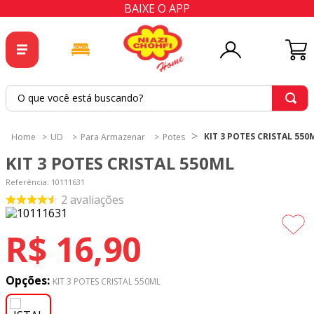
BAIXE O APP
O que você está buscando?
TERMOS MAIS BUSCADOS
KIT 3 POTES CRISTAL 550
UD
Para Armazenar
Potes
1
º
tricoline
KIT 3 POTES CRISTAL 550ML
2
º
tapete
Referência
:
10111631
3
º
cortina
2
avaliações
4
º
tecido percal
R$
16
,
90
5
º
tapetes
6
º
percal
Opções:
KIT 3 POTES CRISTAL 550ML
7
º
tecido tricoline