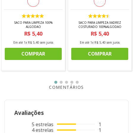
- Apropriado para alimentos.
SACO PARA LIMPEZA 100%
SACO PARA LIMPEZA XADREZ
ALGODAO
COSTURADO 100%ALGODAO
R$
5
,
40
R$
5
,
40
Em até
1
x
R$
5
,
40
sem juros
Em até
1
x
R$
5
,
40
sem juros
COMPRAR
COMPRAR
COMENTÁRIOS
Avaliações
5
estrelas
1
4
estrelas
1