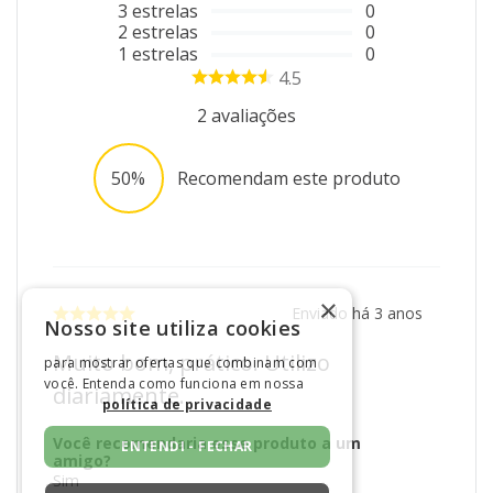
3
estrelas
0
2
estrelas
0
1
estrelas
0
4.5
2
avaliações
50%
Recomendam este produto
×
Enviado há
3 anos
Nosso site utiliza cookies
Muito bom, prático. Utilizo
para mostrar ofertas que combinam com
você. Entenda como funciona em nossa
diariamente.
política de privacidade
Você recomendaria esse produto a um
ENTENDI - FECHAR
amigo?
Sim