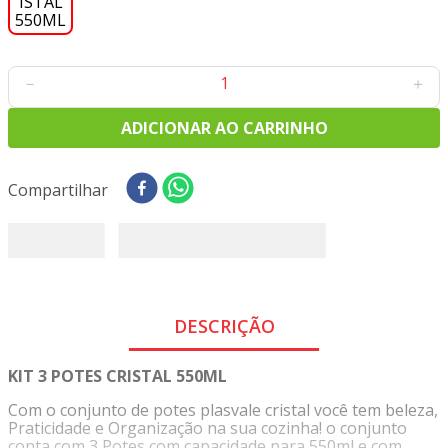
8
º
tricoline digital
9
º
tecido oxford
10
º
tapete sisal
－
＋
ADICIONAR AO CARRINHO
Compartilhar
DESCRIÇÃO
KIT 3 POTES CRISTAL 550ML
Com o conjunto de potes plasvale cristal você tem beleza,
Praticidade e Organização na sua cozinha! o conjunto
conta com 3 Potes com capacidade para 550ml e com