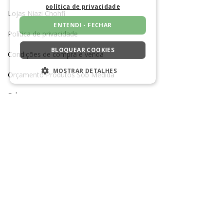
política de privacidade
Lojas Niazi Chohfi
ENTENDI - FECHAR
Política de privacidade
BLOQUEAR COOKIES
Condições de compra e venda
MOSTRAR DETALHES
Orçamento Produtos Sob Medida
ESTRITAMENTE NECESSÁRIOS
Fale conosco
DESEMPENHO
Trabalhe conosco
SEGMENTAÇÃO
TELEFONE SAC
CANAL DE MENSAGEM SAC
FUNCIONALIDADE
(11) 3385-2700
Clique para enviar mensagem
NÃO CLASSIFICADO
REDES SOCIAIS
Estritamente necessários
Desempenho
Segmentação