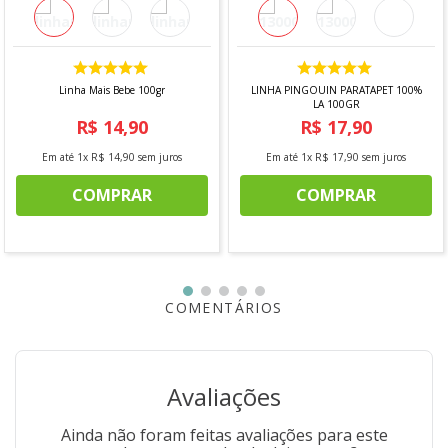
Materiais selecionados para facilitar a execução do
projeto.
Conteúdo do Kit:
Linha Mais Bebe 100gr
LINHA PINGOUIN PARATAPET 100%
Novelos e meadas do fio Amigurumi;
LA 100GR
1 Agulha de crochê em alumínio 2,5 mm;
R$
14
,
90
R$
17
,
90
1 Agulha de tapeçaria n 16;
Olhos para Amigurumi;
Em até
1
x
R$
14
,
90
sem juros
Em até
1
x
R$
17
,
90
sem juros
40 g de fibra para enchimento;
1 Marcador de ponto cadeado.
COMPRAR
COMPRAR
Indicação:
Iniciantes e entusiastas do artesanato;
Confecção de personagens Amigurumi.
*Imagens meramente ilustrativas.
COMENTÁRIOS
Avaliações
Ainda não foram feitas avaliações para este