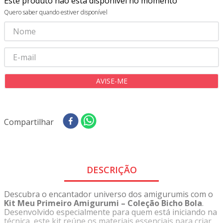
Este produto não está disponível no momento
8
º
tricoline digital
Quero saber quando estiver disponível
9
º
tecido oxford
10
º
toalha mesa
Compartilhar
DESCRIÇÃO
Descubra o encantador universo dos amigurumis com o
Kit Meu Primeiro Amigurumi – Coleção Bicho Bola
.
Desenvolvido especialmente para quem está iniciando na
técnica, este kit reúne os materiais essenciais para criar