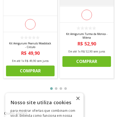
Kit Amigurumi Turma da Monica -
Milena
R$
52
,
90
Kit Amigurumi Peanuts Woodstock
- Circulo
Em até
1
x
R$
52
,
90
sem juros
R$
49
,
90
COMPRAR
Em até
1
x
R$
49
,
90
sem juros
COMPRAR
×
Nosso site utiliza cookies
para mostrar ofertas que combinam com
Quem somos
você. Entenda como funciona em nossa