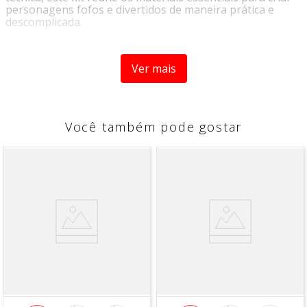
personagens fofos e divertidos de maneira prática e
descomplicada.
A Coleção Bicho Bola traz modelos encantadores que
tornam o aprendizado ainda mais prazeroso, permitindo
Ver mais
desenvolver habilidades manuais, estimular a criatividade
e criar peças exclusivas para decoração, presentes ou até
mesmo para venda.
Com materiais de qualidade e acessórios indispensáveis
Você também pode gostar
para a confecção, este kit é perfeito para quem deseja
começar no crochê criativo com mais segurança e
praticidade.
Características:
Ideal para iniciantes no mundo do amigurumi;
Kit completo com os principais materiais para
confecção;
Personagens exclusivos da Coleção Bicho Bola;
Excelente para aprender e aperfeiçoar técnicas de
crochê;
Estimula a criatividade e o artesanato manual;
Ótima opção para presentear;
Peças perfeitas para decoração ou comercialização;