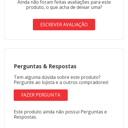
Ainda não foram feitas avaliações para este
Nível intermediário em crochê
produto, o que acha de deixar uma?
Fãs da Hello Kitty e personagens Sanrio
Artesãos e criadores de amigurumi
ESCREVER AVALIAÇÃO
*Imagens meramente ilustrativas.
Perguntas
&
Respostas
Tem alguma dúvida sobre este produto?
Pergunte ao lojista e a outros compradores!
FAZER PERGUNTA
Este produto ainda não possui Perguntas e
Respostas.