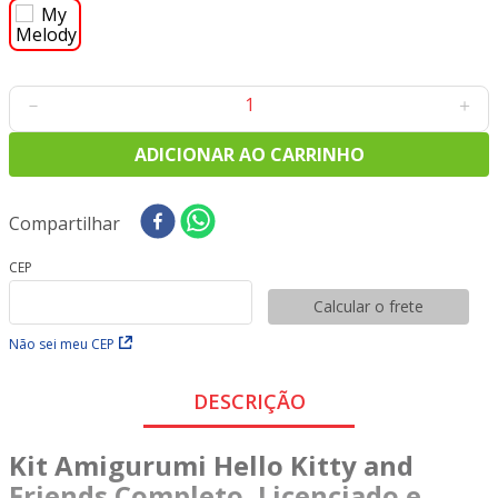
9
º
tecido oxford
10
º
tapete sisal
－
＋
ADICIONAR AO CARRINHO
Compartilhar
CEP
Calcular o frete
Não sei meu CEP
DESCRIÇÃO
Kit Amigurumi Hello Kitty and
Friends Completo, Licenciado e