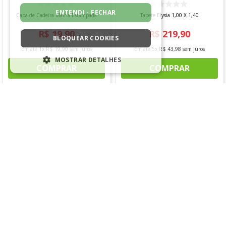
ENTENDI - FECHAR
Capa de Cadeira Malha Estampada
Tapete Elysia 1,00 X 1,40
R$
19
,
90
R$
219
,
90
BLOQUEAR COOKIES
Em até
1
x
R$
19
,
90
sem juros
Em até
5
x
R$
43
,
98
sem juros
MOSTRAR DETALHES
COMPRAR
COMPRAR
ESTRITAMENTE NECESSÁRIOS
DESEMPENHO
SEGMENTAÇÃO
Inspire-se com essas sugestões ✔️
FUNCIONALIDADE
Novidade
Novidade
NÃO CLASSIFICADO
Estritamente necessários
Desempenho
Segmentação
Funcionalidade
Não classificado