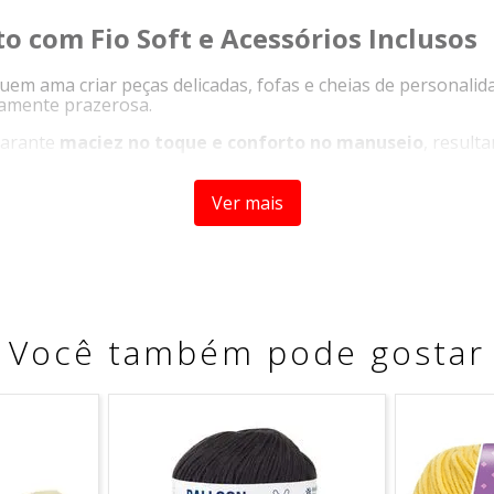
 com Fio Soft e Acessórios Inclusos
quem ama criar peças delicadas, fofas e cheias de personali
mamente prazerosa.
 garante
maciez no toque e conforto no manuseio
, result
 deseja se aventurar no universo dos amigurumis, o kit ac
Ver mais
passo e vídeo explicativo
, facilitando ainda mais a execuç
ante e cheia de fofura.
Você também pode gostar