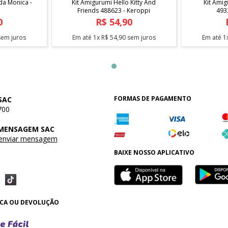
da Monica -
Kit Amigurumi Hello Kitty And
Kit Amig
Friends 488623 - Keroppi
493
0
R$
54
,
90
em juros
Em até
1
x
R$
54
,
90
sem juros
Em até
1
FORMAS DE PAGAMENTO
SAC
700
 MENSAGEM SAC
 enviar mensagem
BAIXE NOSSO APLICATIVO
OCA OU DEVOLUÇÃO