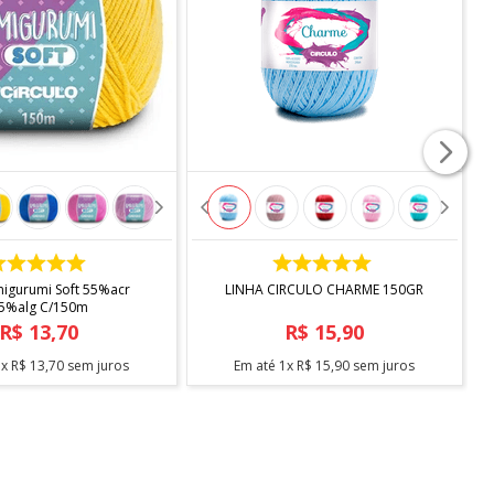
COMPRAR
COMPRAR
migurumi Soft 55%acr
LINHA CIRCULO CHARME 150GR
45%alg C/150m
R$
13
,
70
R$
15
,
90
1
x
R$
13
,
70
sem juros
Em até
1
x
R$
15
,
90
sem juros