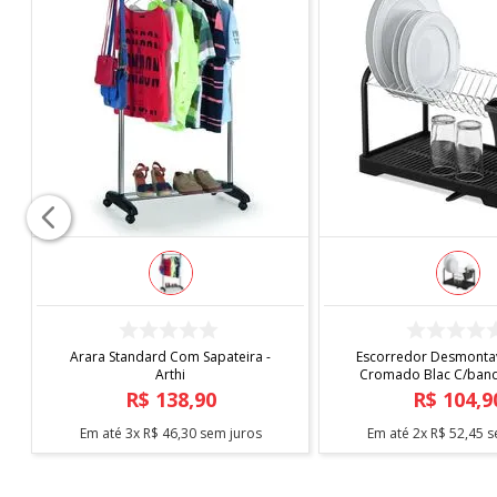
COMPRAR
COMPRAR
Capa de Cadeira Malha
Tapete Elysia 1,00
Estampada
R$
19
,
90
R$
219
,
9
Em até
1
x
R$
19
,
90
sem juros
Em até
5
x
R$
43
,
98
s