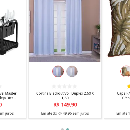
COMPRAR
 X 1,40
Fita Antiderrapante Para Tapetes
Arara Sta
1,20m
0
R$
12
,
90
em juros
Em até
1
x
R$
12
,
90
sem juros
Em até