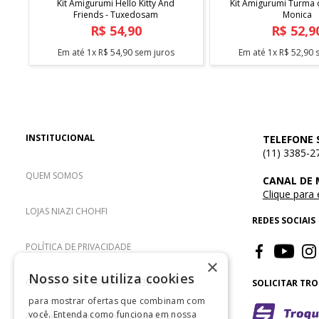
Kit Amigurumi Hello Kitty And
Kit Amigurumi Turma 
Friends - Tuxedosam
Monica
R$
54
,
90
R$
52
,
9
Em até
1
x
R$
54
,
90
sem juros
Em até
1
x
R$
52
,
90
s
INSTITUCIONAL
TELEFONE 
(11) 3385-2
QUEM SOMOS
CANAL DE
Clique para
LOJAS NIAZI CHOHFI
REDES SOCIAIS
POLÍTICA DE PRIVACIDADE
×
Nosso site utiliza cookies
CONDIÇÕES DE COMPRA E VENDA
SOLICITAR TR
para mostrar ofertas que combinam com
você. Entenda como funciona em nossa
CORTINAS E PERSIANAS SOB MEDIDA