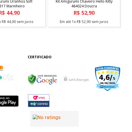
urumi Ursinhos Soft
Kit Amigurumi Chaveiro Hello Kitty
317 Marinheiro
484024 Doucra
R$
44
,
90
R$
52
,
90
x
R$
44
,
90
sem juros
Em até
1
x
R$
52
,
90
sem juros
CERTIFICADO