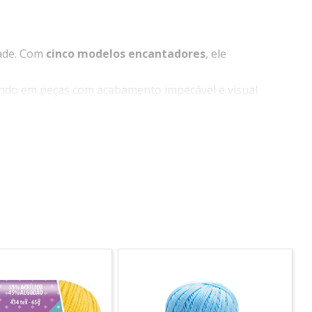
dade. Com
cinco modelos encantadores
, ele
ando em peças com acabamento impecável e visual
ompanha
todos os materiais necessários
para a
ão do projeto.