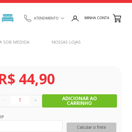
MINHA CONTA
ATENDIMENTO
A SOB MEDIDA
NOSSAS LOJAS
R$
44
,
90
ADICIONAR AO
－
＋
CARRINHO
EP
Calcular o frete