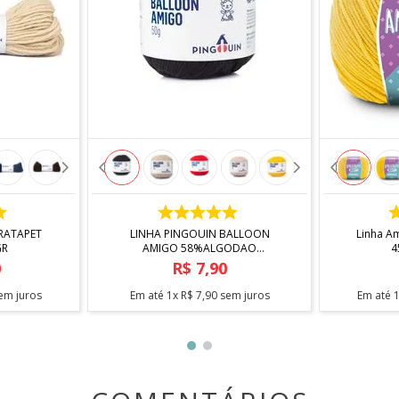
COMPRAR
alizados
RATAPET
LINHA PINGOUIN BALLOON
Linha A
GR
AMIGO 58%ALGODAO
42%ACRILICO 50GR
0
R$
7
,
90
em juros
Em até
1
x
R$
7
,
90
sem juros
Em até