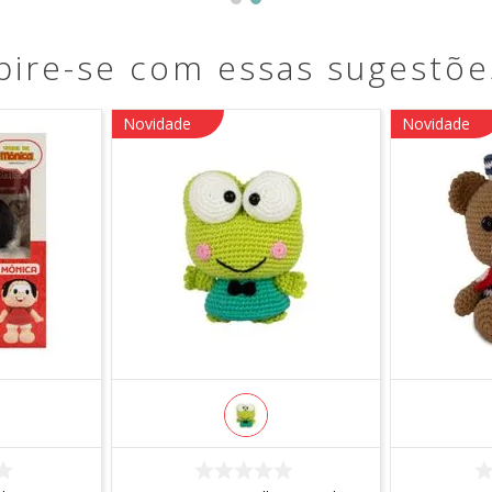
pire-se com essas sugestõe
Novidade
Novidade
R
COMPRAR