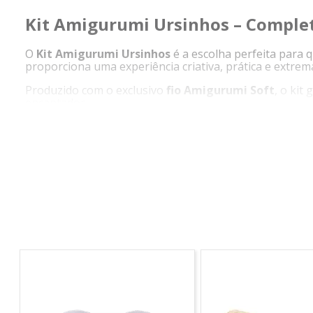
Kit Amigurumi Ursinhos – Completo
O
Kit Amigurumi Ursinhos
é a escolha perfeita para 
proporciona uma experiência criativa, prática e extre
Produzido com o exclusivo
fio Amigurumi Soft
, o kit
encantador.
Ideal tanto para quem já faz crochê quanto para quem
confecção de um lindo ursinho.
Além disso, conta com
QR Code com acesso a passo a 
Mais do que um kit: uma experiência criativa, relax
O que acompanha o kit
Novelos e meadas do fio Amigurumi Soft
1 agulha de crochê em alumínio – 2,5 mm
1 agulha de tapeçaria n 16
Olhos para amigurumi
40g de fibra de enchimento
1 marcador de ponto tipo cadeado