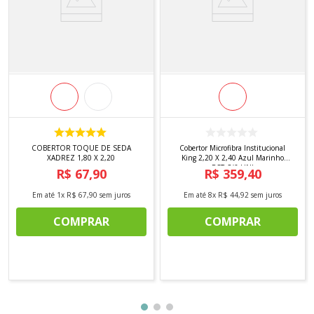
COBERTOR TOQUE DE SEDA
Cobertor Microfibra Institucional
XADREZ 1,80 X 2,20
King 2,20 X 2,40 Azul Marinho
PCT C/6 UNI
R$
67
,
90
R$
359
,
40
Em até
1
x
R$
67
,
90
sem juros
Em até
8
x
R$
44
,
92
sem juros
COMPRAR
COMPRAR