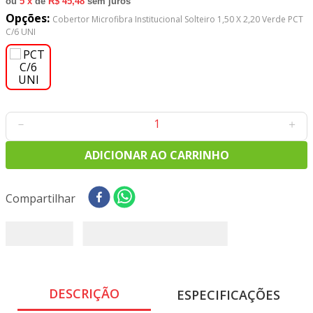
ou
5
x
de
R$ 45,48
sem juros
8
º
tecido tricoline
Opções:
Cobertor Microfibra Institucional Solteiro 1,50 X 2,20 Verde PCT
9
º
tecido oxford
C/6 UNI
10
º
toalha mesa
－
＋
ADICIONAR AO CARRINHO
Compartilhar
DESCRIÇÃO
ESPECIFICAÇÕES