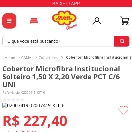
BAIXE O APP
O que você está buscando?
TERMOS MAIS BUSCADOS
Cobertor Microfibra Institucional So
CAMA
Cobertores
1
º
tricoline
Cobertor Microfibra Institucional
2
º
tapete
Solteiro 1,50 X 2,20 Verde PCT C/6
UNI
3
º
cortina
Referência
4
º
tapetes
:
02007419-KIT-6
5
º
tecido percal
6
º
tricoline digital
R$
227
,
40
7
º
percal