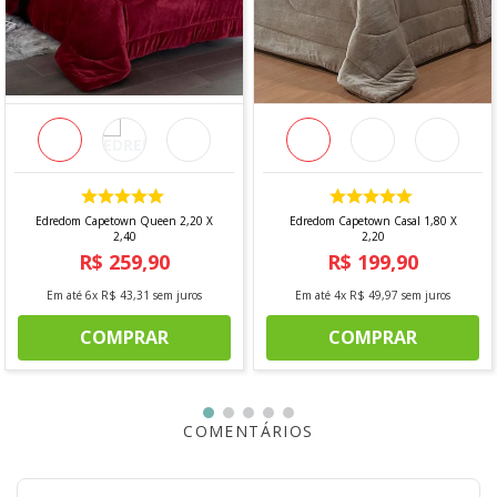
Edredom Capetown Queen 2,20 X
Edredom Capetown Casal 1,80 X
2,40
2,20
R$
259
,
90
R$
199
,
90
Em até
6
x
R$
43
,
31
sem juros
Em até
4
x
R$
49
,
97
sem juros
COMPRAR
COMPRAR
COMENTÁRIOS