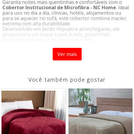
Garanta noites mais quentinhas e confortáveis com o
Cobertor Institucional de Microfibra - NC Home
. Ideal
para uso no dia a dia, clínicas, hotéis, alojamentos ou
para se aquecer no sofá, este cobertor combina maciez
extrema com alta durabilidade.
Desenvolvido em tecido felpudo e aconchegante, ele
proporciona um toque suave à pele, garantindo
excelente isolamento térmico sem pesar.
Origem:
Nacional
Tipo:
Cobertor
Ver mais
Marca:
NC Home
CARACTERÍSTICAS
- Design neutro
- Macio e Confortável
- Versatilidade
Você também pode gostar
COMPOSIÇÃO
100% Poliéster
Medidas:
1,50 m X 2,20 m
Contém:
6 unidades
*Imagem meramente ilustrativa.