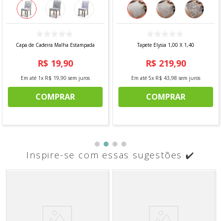
Capa de Cadeira Malha Estampada
Tapete Elysia 1,00 X 1,40
R$
19
,
90
R$
219
,
90
Em até
1
x
R$
19
,
90
sem juros
Em até
5
x
R$
43
,
98
sem juros
COMPRAR
COMPRAR
Inspire-se com essas sugestões ✔️