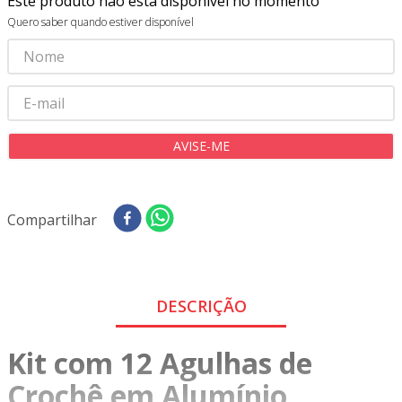
Este produto não está disponível no momento
8
º
tricoline digital
Quero saber quando estiver disponível
9
º
tecido oxford
10
º
tapete sisal
Compartilhar
DESCRIÇÃO
Kit com 12 Agulhas de
Crochê em Alumínio