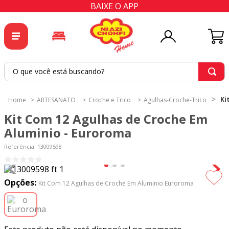
BAIXE O APP
O que você está buscando?
TERMOS MAIS BUSCADOS
Ki
ARTESANATO
Croche e Trico
Agulhas-Croche-Trico
1
º
tricoline
Kit Com 12 Agulhas de Croche Em
2
º
tapete
Aluminio - Euroroma
3
º
cortina
Referência
:
13009598
4
º
tecido percal
5
º
tapetes
Opções:
Kit Com 12 Agulhas de Croche Em Aluminio Euroroma
6
º
percal
7
º
tecido tricoline