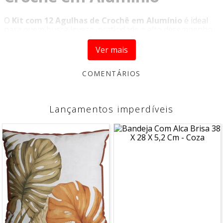
O
Kit com 12 Agulhas de Crochê em Alumínio
é ideal
para quem busca leveza, praticidade e alto desempenho
em trabalhos de crochê. Desenvolvidas para
proporcionar conforto durante o uso, garantem uma
Ver mais
experiência mais fluida e precisa na execução dos pontos.
Produzidas em alumínio de alta qualidade, as agulhas
permitem deslizamento suave do fio, tornando o
trabalho mais ágil e eficiente. Seu design leve e
ergonômico favorece o uso prolongado sem
desconforto.
Diferenciais do Produto:
Kit com 12 tamanhos diferentes
Material em alumínio leve e resistente
Deslizamento suave para melhor desempenho
Numeração gravada no corpo das agulhas
Ideal para iniciantes e profissionais
Disponível em cores exclusivas com acabamento
degradê