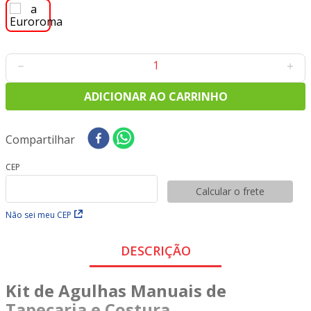
8
º
tecido oxford
9
º
tricoline digital
10
º
tecidos
－
＋
ADICIONAR AO CARRINHO
Compartilhar
CEP
Calcular o frete
Não sei meu CEP
DESCRIÇÃO
Kit de Agulhas Manuais de
Tapeçaria e Costura