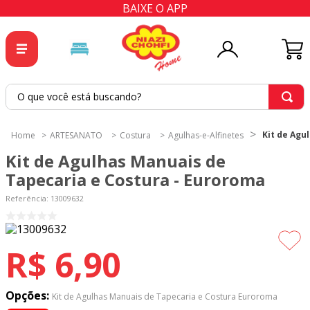
BAIXE O APP
O que você está buscando?
TERMOS MAIS BUSCADOS
Kit de Agu
ARTESANATO
Costura
Agulhas-e-Alfinetes
1
º
tricoline
Kit de Agulhas Manuais de
2
º
tapete
Tapecaria e Costura - Euroroma
3
º
cortina
Referência
:
13009632
4
º
tapetes
5
º
tecido percal
R$
6
,
90
6
º
tecido tricoline
7
º
percal
Opções:
Kit de Agulhas Manuais de Tapecaria e Costura Euroroma