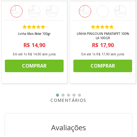
Indicado para costura, tapeçaria, bordado, reparos
domésticos e projetos artesanais em geral.
Informações Técnicas:
Linha Mais Bebe 100gr
LINHA PINGOUIN PARATAPET 100%
LA 100GR
Tipos:
Agulha curva, cabeça de naja, costura e
R$
14
,
90
R$
17
,
90
tapeçaria
Em até
1
x
R$
14
,
90
sem juros
Em até
1
x
R$
17
,
90
sem juros
Tamanhos:
COMPRAR
COMPRAR
75 mm • 63 mm • 61 mm • 56 mm • 58 mm • 42 mm
Conteúdo:
1 kit com múltiplas agulhas
Imagens meramente ilustrativas.
COMENTÁRIOS
Avaliações