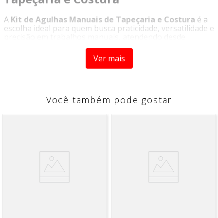
A
Kit de Agulhas Manuais de Tapeçaria e Costura
é a
escolha ideal para quem busca praticidade, versatilidade e
precisão em trabalhos manuais, atendendo desde
reparos simples até projetos mais elaborados de costura
e tapeçaria.
Ver mais
Com diferentes tipos de agulhas no mesmo kit, oferece
soluções completas para diversas necessidades,
garantindo resistência, funcionalidade e melhor
desempenho em diferentes tipos de fios e materiais.
Você também pode gostar
Diferenciais do Produto:
Kit completo com agulhas de diferentes tipos e
tamanhos
Inclui agulhas curvas, costura e tapeçaria
Ideal para trabalhos manuais variados
Alta resistência e durabilidade
Versatilidade para diferentes fios e tecidos
Maior praticidade em projetos artesanais
Indicação de Uso: