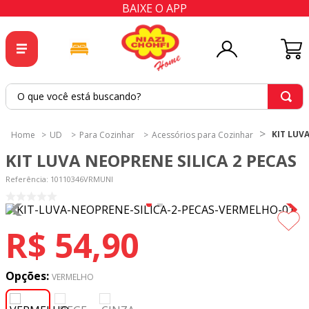
BAIXE O APP
O que você está buscando?
TERMOS MAIS BUSCADOS
KIT LUV
UD
Para Cozinhar
Acessórios para Cozinhar
1
º
tricoline
KIT LUVA NEOPRENE SILICA 2 PECAS
2
º
tapete
Referência
:
10110346VRMUNI
3
º
cortina
4
º
tecido percal
R$
54
,
90
5
º
tapetes
6
º
percal
Opções:
VERMELHO
7
º
tecido tricoline