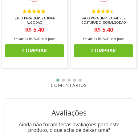
Instruções de Lavagem
-Lavagem à mão;
SACO PARA LIMPEZA 100%
SACO PARA LIMPEZA XADREZ
ALGODAO
COSTURADO 100%ALGODAO
R$
5
,
40
R$
5
,
40
-Não alvejar;
Em até
1
x
R$
5
,
40
sem juros
Em até
1
x
R$
5
,
40
sem juros
- Não secar em tambor;
COMPRAR
COMPRAR
-Secagem em varal;
-Não passar a ferro;
-Não limpar a seco;
-Limpeza a umido profissional, normal.
COMENTÁRIOS
*Imagem meramente ilustrativa
Avaliações
Ainda não foram feitas avaliações para este
produto, o que acha de deixar uma?