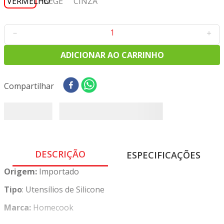
8
º
tricoline digital
9
º
tecido oxford
－
＋
10
º
tapete sisal
ADICIONAR AO CARRINHO
Compartilhar
DESCRIÇÃO
ESPECIFICAÇÕES
Origem:
Importado
Tipo
: Utensílios de Silicone
Marca:
Homecook