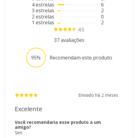
4
estrelas
6
3
estrelas
2
2
estrelas
0
1
estrelas
2
4.5
37
avaliações
95%
Recomendam este produto
Enviado há
2 meses
Excelente
Você recomendaria esse produto a um
amigo?
Sim