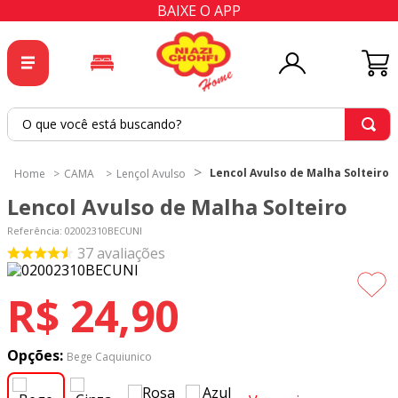
BAIXE O APP
O que você está buscando?
TERMOS MAIS BUSCADOS
Lencol Avulso de Malha Solteiro
CAMA
Lençol Avulso
1
º
tricoline
Lencol Avulso de Malha Solteiro
2
º
tapete
Referência
:
02002310BECUNI
3
º
cortina
37
avaliações
4
º
tecido percal
R$
24
,
90
5
º
tapetes
6
º
percal
Opções:
Bege Caquiunico
7
º
tecido tricoline