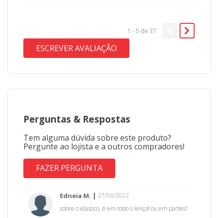
1 - 5
de
37
ESCREVER AVALIAÇÃO
Perguntas
&
Respostas
Tem alguma dúvida sobre este produto?
Pergunte ao lojista e a outros compradores!
FAZER PERGUNTA
Edneia M.
27/06/2022
sobre o elastico, é em todo o lençol ou em partes?