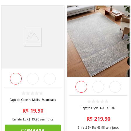
Capa de Cadeira Malha Estampada
Tapete Elysia 1,00 X 1,40
R$
19
,
90
R$
219
,
90
Em até
1
x
R$
19
,
90
sem juros
Em até
5
x
R$
43
,
98
sem juros
COMPRAR