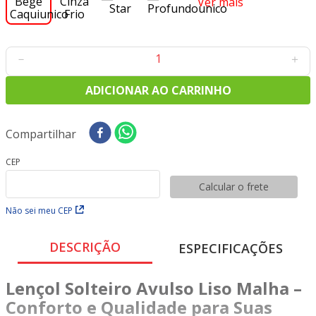
Ver mais
8
º
tricoline digital
9
º
tecido oxford
10
º
tapete sisal
－
＋
ADICIONAR AO CARRINHO
Compartilhar
CEP
Calcular o frete
Não sei meu CEP
DESCRIÇÃO
ESPECIFICAÇÕES
Lençol Solteiro Avulso Liso Malha –
Conforto e Qualidade para Suas