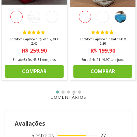
Modelo:
Lençol liso com elástico
Conteúdo da Embalagem:
01 Lençol liso com
elástico
Informações Importantes
Demais itens e acessórios são apenas decorativos e
Edredom Capetown Queen 2,20 X
Edredom Capetown Casal 1,80 X
não acompanham o produto.
2,40
2,20
Foto meramente ilustrativa.
R$
259
,
90
R$
199
,
90
Seguir as instruções de lavagem contidas na
etiqueta do produto.
Em até
6
x
R$
43
,
31
sem juros
Em até
4
x
R$
49
,
97
sem juros
Garanta já o seu e desfrute de noites mais confortáveis,
COMPRAR
COMPRAR
práticas e cheias de estilo
COMENTÁRIOS
Avaliações
5
estrelas
27