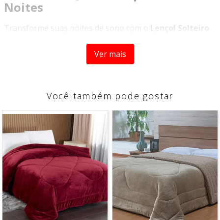
Noites
Transforme suas noites de sono com o
Lençol Solteiro
Avulso Liso Malha
, disponível na
Niazi
. Desenvolvido
para oferecer máximo conforto, ele é confeccionado em
Ver mais
malha de alta qualidade, proporcionando um toque macio
e agradável para um descanso muito mais aconchegante.
Versátil e elegante, está disponível em diversas cores
para combinar perfeitamente com seu estilo e com a
Você também pode gostar
decoração do seu quarto. Ideal para quem busca
praticidade, beleza e bem-estar no dia a dia.
Sua composição em
70% algodão e 30% poliéster
garante excelente durabilidade, resistência e fácil
manutenção. A malha se adapta à temperatura do corpo,
proporcionando conforto térmico em todas as estações
do ano.
Características do Produto
Composição:
70% Algodão / 30% Poliéster
Tamanho:
Solteiro
Medidas:
88cm x 1,88m x 30cm