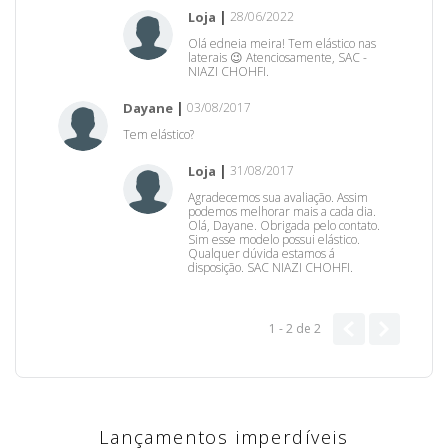
Loja
28/06/2022
Olá edneia meira! Tem elástico nas
laterais 😉 Atenciosamente, SAC -
NIAZI CHOHFI.
Dayane
03/08/2017
Tem elástico?
Loja
31/08/2017
Agradecemos sua avaliação. Assim
podemos melhorar mais a cada dia.
Olá, Dayane. Obrigada pelo contato.
Sim esse modelo possui elástico.
Qualquer dúvida estamos á
disposição. SAC NIAZI CHOHFI.
1 - 2
de
2
Lançamentos imperdíveis