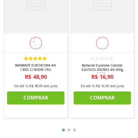
BARBANTE EUROROMA 4/6
Barbante Euroroma Colorido
1.8KG C/1830M CRU
620/5025 200/803 4/6 600g
C/610m
R$
48
,
90
R$
16
,
90
Em até
1
x
R$
48
,
90
sem juros
Em até
1
x
R$
16
,
90
sem juros
COMPRAR
COMPRAR