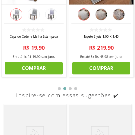
Capa de Cadeira Malha Estampada
Tapete Elysia 1,00 X 1,40
R$
19
,
90
R$
219
,
90
Em até
1
x
R$
19
,
90
sem juros
Em até
5
x
R$
43
,
98
sem juros
COMPRAR
COMPRAR
Inspire-se com essas sugestões ✔️