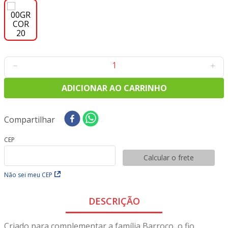
8
º
tricoline digital
9
º
tecido oxford
10
º
toalha mesa
－
＋
ADICIONAR AO CARRINHO
Compartilhar
CEP
Calcular o frete
Não sei meu CEP
DESCRIÇÃO
Criado para complementar a família Barroco, o fio