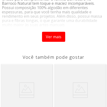
Barroco Natural tem toque e maciez incomparáveis.
Possui composição 100% algodão em diferentes
espessuras, para que você tenha mais qualidade e
rendimento em seus projetos. Além disso, possui massa
pura e fibras longas, o que garante uma durabilidade
muito maior às suas artes manuais.
Dados Técnicos:
Barbante Barroco Natural nº4 TEX 590
Ver mais
Espessura:
4x4
Metragem:
1186 metros e 700g
Você também pode gostar
Composição:
100% algodão
Agulha recomendada:
Crochê: 2,5 e 3,5 mm | Tricô: 4 a 6
mm
*imagens meramente ilustrativas