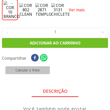
8
º
tecido oxford
Ver mais
9
º
tricoline digital
10
º
tecidos
－
＋
ADICIONAR AO CARRINHO
Compartilhar
CEP
Calcular o frete
Não sei meu CEP
DESCRIÇÃO