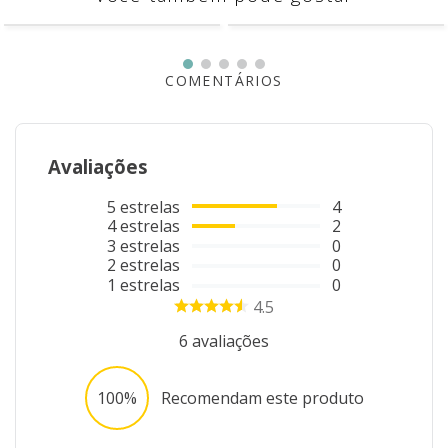
Fio Hobby Kids Círculo Maciez,
Resistência e Conforto para
Crianças
O
Fio Hobby Kids Círculo
traz toda a qualidade do
tradicional Hobby em uma versão ideal para o universo
infantil, oferecendo
conforto, leveza e durabilidade
Ver mais
para o dia a dia das crianças.
Com tecnologia
antipilling
, evita a formação de bolinhas
mesmo com o uso frequente, sendo perfeito para quem
está sempre em movimento. Assim, as peças
Você também pode gostar
permanecem bonitas por muito mais tempo.
Seu toque macio e fácil manuseio tornam este fio ideal
para criar
roupas, acessórios e peças infantis
com
excelente acabamento e conforto.
Diferenciais do Fio Hobby Kids
Tecnologia antipilling não forma bolinhas
Toque macio e confortável para crianças
Ideal para uso frequente