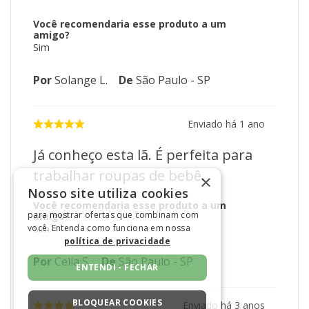
5
estrelas
4
4
estrelas
2
3
estrelas
0
2
estrelas
0
1
estrelas
0
4.5
6
avaliações
100%
Recomendam este produto
×
Nosso site utiliza cookies
para mostrar ofertas que combinam com
você. Entenda como funciona em nossa
Enviado há
1 mês
política de privacidade
Fio macio ao toque. Dá um resultado
ENTENDI - FECHAR
sofisticado à peça. Gostei muito.
BLOQUEAR COOKIES