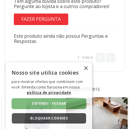
Tem alguma dúvida sobre este produto?
Pergunte ao lojista e a outros compradores!
FAZER PERGUNTA
Este produto ainda não possui Perguntas e
Respostas.
1 - 0
de
0
×
Nosso site utiliza cookies
para mostrar ofertas que combinam com
você. Entenda como funciona em nossa
Lançamentos imperdíveis
política de privacidade
ENTENDI - FECHAR
BLOQUEAR COOKIES