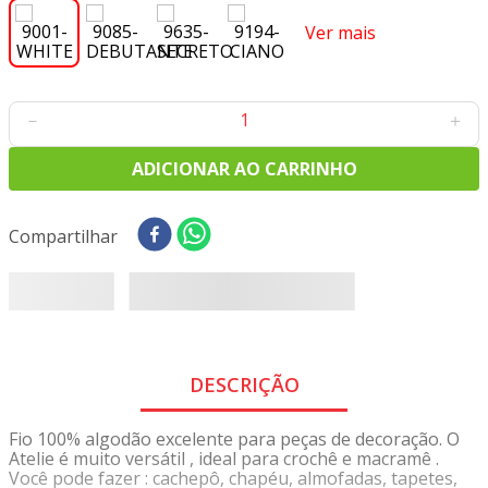
8
º
tricoline digital
Ver mais
9
º
tecido oxford
10
º
toalha mesa
－
＋
ADICIONAR AO CARRINHO
Compartilhar
DESCRIÇÃO
Fio 100% algodão excelente para peças de decoração. O
Atelie é muito versátil , ideal para crochê e macramê .
Você pode fazer : cachepô, chapéu, almofadas, tapetes,