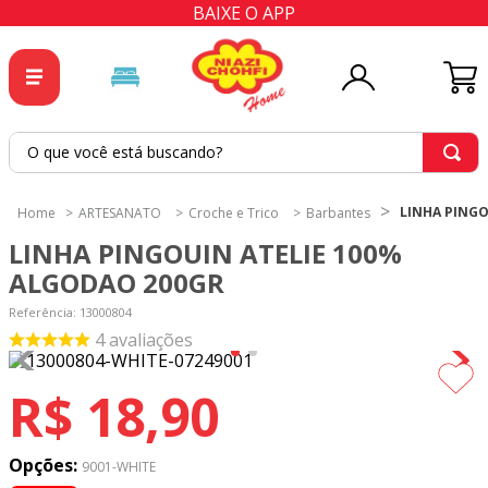
BAIXE O APP
O que você está buscando?
TERMOS MAIS BUSCADOS
LINHA PINGO
ARTESANATO
Croche e Trico
Barbantes
1
º
tricoline
LINHA PINGOUIN ATELIE 100%
2
º
tapete
ALGODAO 200GR
3
º
cortina
Referência
:
13000804
4
avaliações
4
º
tapetes
5
º
tecido percal
R$
18
,
90
6
º
tecido tricoline
7
º
percal
Opções:
9001-WHITE