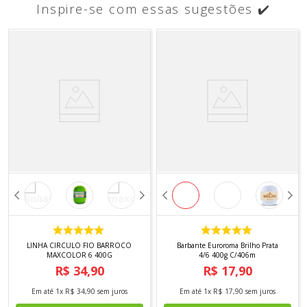
Inspire-se com essas sugestões ✔️
LINHA CIRCULO FIO BARROCO
Barbante Euroroma Brilho Prata
MAXCOLOR 6 400G
4/6 400g C/406m
R$
34
,
90
R$
17
,
90
Em até
1
x
R$
34
,
90
sem juros
Em até
1
x
R$
17
,
90
sem juros