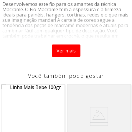
Desenvolvemos este fio para os amantes da técnica
Macramê. O Fio Macramê tem a espessura e a firmeza
ideais para painéis, hangers, cortinas, redes e o que mais
sua imaginação mandar! A cartela de cores segue a
tendência das peças de macramê modernas e atuais para
combinar fácil com qualquer tipo de decoração. Você
também pode trabalhar em crochê, o que resulta em
peças bem estruturadas para decorar ambientes ou criar
novos acessórios.
Ver mais
Fio ideal para:
Macramê
TEX:
2655
Você também pode gostar
Comprimento do fio
: 75m
Peso do novelo:
200g
*Imagem meramente ilustrativa