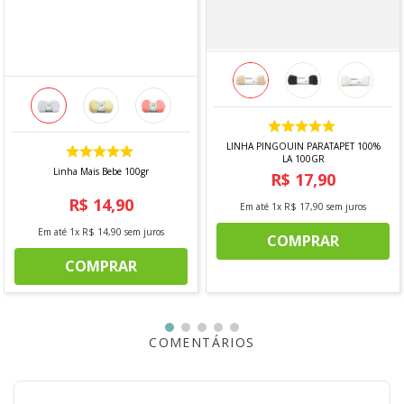
LINHA PINGOUIN PARATAPET 100%
LA 100GR
Linha Mais Bebe 100gr
R$
17
,
90
R$
14
,
90
Em até
1
x
R$
17
,
90
sem juros
Em até
1
x
R$
14
,
90
sem juros
COMPRAR
COMPRAR
COMENTÁRIOS