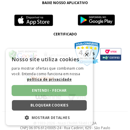
BAIXE NOSSO APLICATIVO
CERTIFICADO
×
Nosso site utiliza cookies
para mostrar ofertas que combinam com
você. Entenda como funciona em nossa
política de privacidade
ENTENDI - FECHAR
BLOQUEAR COOKIES
MOSTRAR DETALHES
@ 1933-2026 - Niazi Chohfi Têxtil LTDA
ESTRITAMENTE NECESSÁRIOS
CNPJ 06.976.612/0005-24 - Rua Cadiriri, 629 - São Paulo