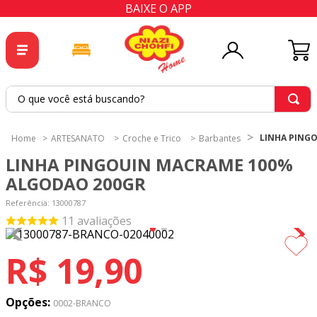
BAIXE O APP
O que você está buscando?
TERMOS MAIS BUSCADOS
LINHA PING
ARTESANATO
Croche e Trico
Barbantes
1
º
tricoline
LINHA PINGOUIN MACRAME 100%
2
º
tapete
ALGODAO 200GR
3
º
cortina
Referência
:
13000787
11
avaliações
4
º
tecido percal
5
º
tapetes
R$
19
,
90
6
º
percal
7
º
tecido tricoline
Opções:
0002-BRANCO