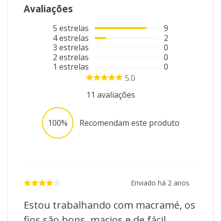
Avaliações
5
estrelas
9
4
estrelas
2
3
estrelas
0
2
estrelas
0
1
estrelas
0
5.0
11
avaliações
100%
Recomendam este produto
Enviado há
2 anos
Estou trabalhando com macramé, os
fios são bons, macios e de fácil