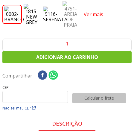
8
º
tricoline digital
9
º
tecido oxford
Ver mais
10
º
tapete sisal
－
＋
ADICIONAR AO CARRINHO
Compartilhar
CEP
Calcular o frete
Não sei meu CEP
DESCRIÇÃO