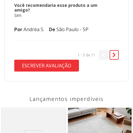
Você recomendaria esse produto a um
amigo?
Sim
Por
Andréa S.
De
São Paulo - SP
1 - 5
de
11
ESCREVER AVALIAÇÃO
Lançamentos imperdíveis