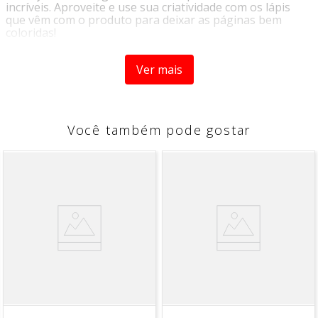
incríveis. Aproveite e use sua criatividade com os lápis
que vêm com o produto para deixar as páginas bem
coloridas!
Especificações:
Ver mais
Gênero: Infantil
Número de páginas: 08
Idade minima recomendada: 04 anos
Você também pode gostar
Com páginas para colorir.
Altura do livro: 28 cm.
Contem
LIVRO MICKEY LER E COLORIR COM LAPIS(020210208)
Atenção