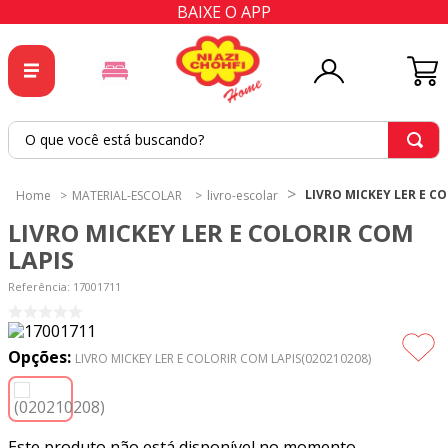
BAIXE O APP
O que você está buscando?
TERMOS MAIS BUSCADOS
LIVRO MICKEY LER E C
MATERIAL-ESCOLAR
livro-escolar
1
º
tricoline
LIVRO MICKEY LER E COLORIR COM
2
º
tapete
LAPIS
3
º
cortina
Referência
:
17001711
4
º
tecido percal
5
º
tapetes
Opções:
LIVRO MICKEY LER E COLORIR COM LAPIS(020210208)
6
º
percal
7
º
tecido tricoline
Este produto não está disponível no momento