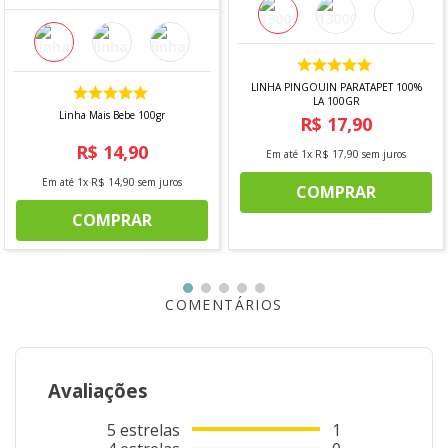
- Alvenaria
- Artesanato
DIMENSÕES
LINHA PINGOUIN PARATAPET 100%
- 120 mm
LA 100GR
- 98 mm
Linha Mais Bebe 100gr
R$
17
,
90
- 13 mm
R$
14
,
90
Em até
1
x
R$
17
,
90
sem juros
CONTÉM
Em até
1
x
R$
14
,
90
sem juros
COMPRAR
- 2 Lixas
COMPRAR
*imagem meramente ilustrativa
COMENTÁRIOS
Avaliações
5
estrelas
1