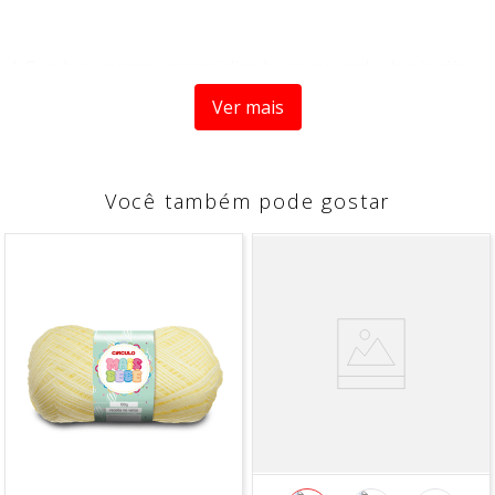
A Condor empresa especializada no mercado de pincéis
para pintura artísticas e acessórios. Com mais de 80 anos
de experiência, eles trazem qualidade e tradição em seus
Ver mais
produtos para artesanato, ou para seu lar, agora
decorar e pintar suas peças de decoração ficou muito
mais fácil, com os produtos que só Condor marca de
referência no mercado pode oferecer.
Você também pode gostar
A lixa abrasiva baixa 860 B é ideal para artesanatos, ela é
indicada para superfície de metal e madeira, ela possui a
qualidade Condor.
CARACTÉRISTICAS
- Espuma de
poliéster
- Possui 2 lâminas de lixa
- Abrasividade baixa 120 grãos
INDICAÇÃO DE USO:
- Superfícies matálicas
- Madeira lisa