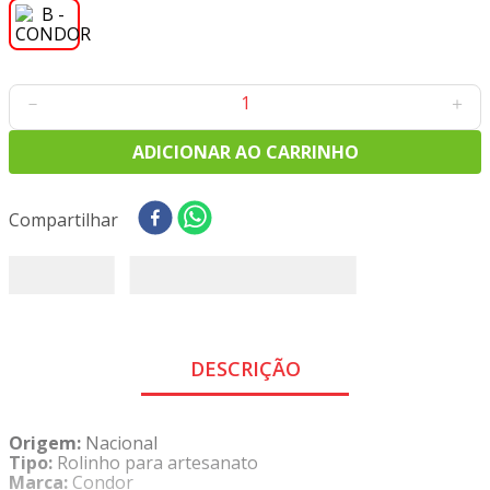
8
º
tecido tricoline
9
º
tecido oxford
10
º
toalha mesa
－
＋
ADICIONAR AO CARRINHO
Compartilhar
DESCRIÇÃO
Origem:
Nacional
Tipo:
Rolinho para artesanato
Marca:
Condor