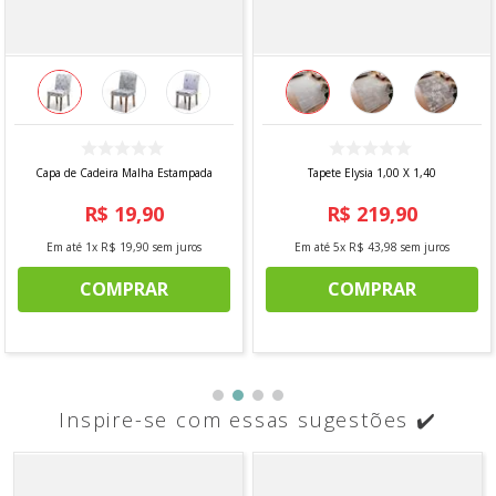
Capa de Cadeira Malha Estampada
Tapete Elysia 1,00 X 1,40
R$
19
,
90
R$
219
,
90
Em até
1
x
R$
19
,
90
sem juros
Em até
5
x
R$
43
,
98
sem juros
COMPRAR
COMPRAR
Inspire-se com essas sugestões ✔️