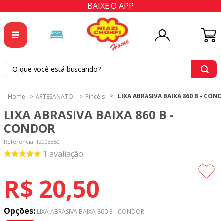
BAIXE O APP
O que você está buscando?
TERMOS MAIS BUSCADOS
LIXA ABRASIVA BAIXA 860 B - CON
ARTESANATO
Pincéis
1
º
tricoline
LIXA ABRASIVA BAIXA 860 B -
2
º
tapete
CONDOR
3
º
cortina
Referência
:
12003350
1
avaliação
4
º
tapetes
5
º
tecido percal
R$
20
,
50
6
º
tricoline digital
7
º
percal
Opções:
LIXA ABRASIVA BAIXA 860 B - CONDOR