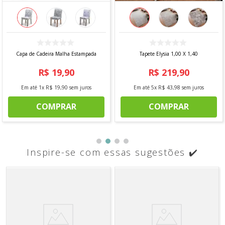
Capa de Cadeira Malha Estampada
Tapete Elysia 1,00 X 1,40
R$
19
,
90
R$
219
,
90
Em até
1
x
R$
19
,
90
sem juros
Em até
5
x
R$
43
,
98
sem juros
COMPRAR
COMPRAR
Inspire-se com essas sugestões ✔️