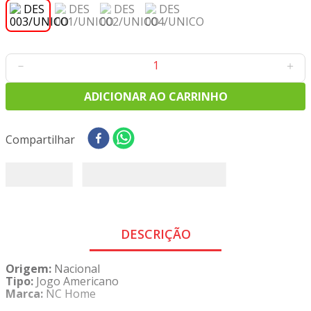
8
º
tricoline digital
9
º
tecido oxford
10
º
toalha mesa
－
＋
ADICIONAR AO CARRINHO
Compartilhar
DESCRIÇÃO
Origem:
Nacional
Tipo:
Jogo Americano
Marca:
NC Home