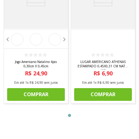
Jogo Americano Natalino 4pcs
LUGAR AMERICANO ATHENAS
0,30cm X 0,45cm
ESTAMPADO 0,45X0,31 CM NATAL
105
R$
24
,
90
R$
6
,
90
Em até
1
x
R$
24
,
90
sem juros
Em até
1
x
R$
6
,
90
sem juros
COMPRAR
COMPRAR