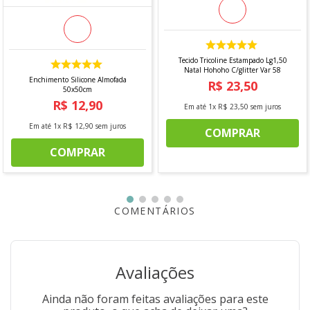
*Imagem meramente ilustrativas
""
Tecido Tricoline Estampado Lg1,50
Natal Hohoho C/glitter Var 58
Enchimento Silicone Almofada
R$
23
,
50
50x50cm
R$
12
,
90
Em até
1
x
R$
23
,
50
sem juros
Em até
1
x
R$
12
,
90
sem juros
COMPRAR
COMPRAR
COMENTÁRIOS
Avaliações
Ainda não foram feitas avaliações para este