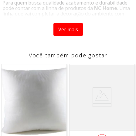
Para quem busca qualidade acabamento e durabilidade
pode contar com a linha de produtos da
NC Home
. Uma
linha que vai completar a decoração do ambiente com
muito mais estilo.
Perfeito para decorar e proteger a mesa na horas das
Ver mais
refeições, o
Lugar Americano Natalino - NC Home
possui um design encantador que deixará as refeições de
final de ano ainda mais mágicas e bonitas. Produzido em
algodão deixando a hora das refeições muito mais
Você também pode gostar
sofisticada. Disponível em unidades avulsas.
CARACTERÍSTICAS
- Produto com ótimo acabamento
- Belas estampas
COMPOSIÇÃO
- 100% algodão
DIMENSÕES
35 cm x 47 cm