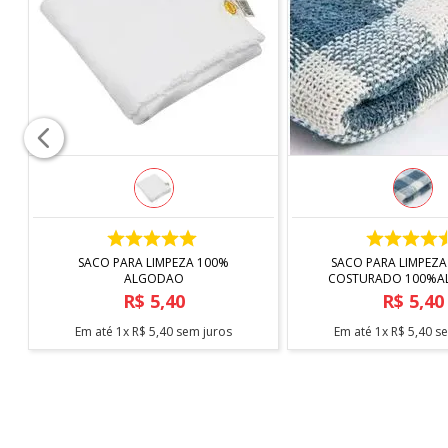
ITENS INCLUÍDOS
1 – Mini Ventilador
1 - Cabo USB
*Imagem meramente ilustrativa*
COMPRAR
COMPRAR
SACO PARA LIMPEZA 100%
SACO PARA LIMPEZA
ALGODAO
COSTURADO 100%
R$
5
,
40
R$
5
,
40
Em até
1
x
R$
5
,
40
sem juros
Em até
1
x
R$
5
,
40
se