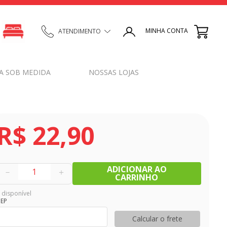
MINHA CONTA
ATENDIMENTO
A SOB MEDIDA
NOSSAS LOJAS
R$
22
,
90
ADICIONAR AO
－
＋
CARRINHO
 disponível
EP
Calcular o frete