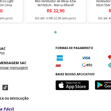
Eros Light
Mini Ventilador de Mesa 4,5w
Ventilador
Em Cinza
9x10x5cm - Marca Alfacell
30cm 55w 
90
R$
22
,
90
em juros
Em até
1
x
R$
22
,
90
sem juros
Em até
4
FORMAS DE PAGAMENTO
SAC
700
 MENSAGEM SAC
 enviar mensagem
BAIXE NOSSO APLICATIVO
OCA OU DEVOLUÇÃO