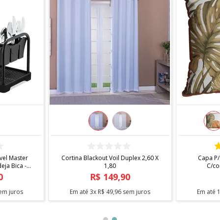
AR
COMPRAR
tavel Master
Cortina Blackout Voil Duplex 2,60 X
Capa
ndeja Bica -
1,80
C/
,
90
R$
149
,
90
5
sem juros
Em até
3
x
R$
49
,
96
sem juros
Em a