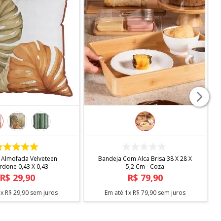
COMPRAR
COMPRAR
 P/ Almofada Velveteen
Bandeja Com Alca Brisa 38 X 28 X
cordone 0,43 X 0,43
5,2 Cm - Coza
R$
29
,
90
R$
79
,
90
té
1
x
R$
29
,
90
sem juros
Em até
1
x
R$
79
,
90
sem juros