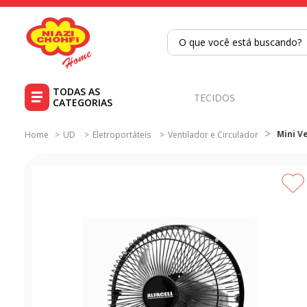
O que você está buscando?
TERMOS MAIS BUSCADOS
1
º
tricoline
TECIDOS
2
º
tapete
Mini V
UD
Eletroportáteis
Ventilador e Circulador
3
º
cortina
4
º
tecido percal
5
º
tapetes
6
º
percal
7
º
tecido tricoline
8
º
tricoline digital
9
º
tecido oxford
10
º
tapete sisal