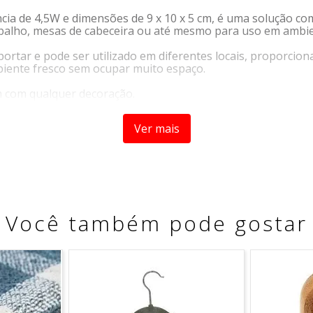
cia de 4,5W e dimensões de 9 x 10 x 5 cm, é uma solução com
abalho, mesas de cabeceira ou até mesmo para uso em ambie
sportar e pode ser utilizado em diferentes locais, proporcio
ente fresco sem ocupar muito espaço.
m com qualquer decoração.
Ver mais
tico e hélice em alumínio.
metro 15cm)
Você também pode gostar
 basta conectar e usar)
camping, viagens...