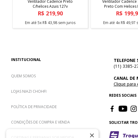
Ventilador Cadence Preto
Ventilador Cadence 
C/helices Azuis 127v
Preto Com Helices 
R$
219
,
90
R$
199
,
Em até
5
x
R$
43
,
98
sem juros
Em até
4
x
R$
49
,
97
s
INSTITUCIONAL
TELEFONE 
(11) 3385-2
QUEM SOMOS
CANAL DE
Clique para
LOJAS NIAZI CHOHFI
REDES SOCIAIS
POLÍTICA DE PRIVACIDADE
CONDIÇÕES DE COMPRA E VENDA
SOLICITAR TR
×
CORTINAS E PERSIANAS SOB MEDIDA