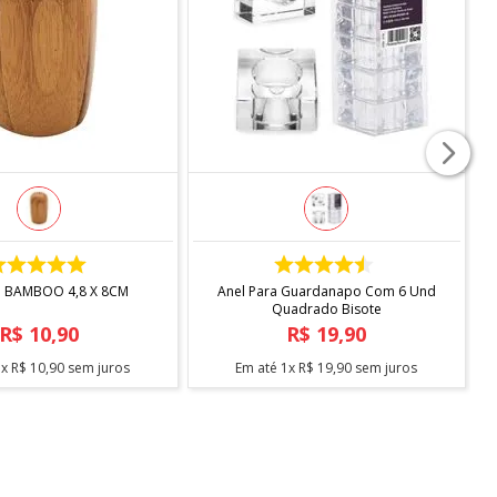
COMPRAR
COMPRAR
O BAMBOO 4,8 X 8CM
Anel Para Guardanapo Com 6 Und
Quadrado Bisote
R$
10
,
90
R$
19
,
90
1
x
R$
10
,
90
sem juros
Em até
1
x
R$
19
,
90
sem juros