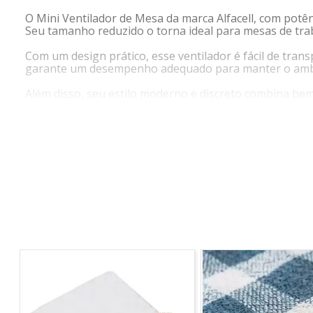
O Mini Ventilador de Mesa da marca Alfacell, com potên
Seu tamanho reduzido o torna ideal para mesas de tr
Com um design prático, esse ventilador é fácil de tran
garante um desempenho adequado para manter o ambi
Além disso, seu estilo moderno e discreto combina be
ESPECIFICAÇÕES:
Material das pás: Plástico
Cor das pás: Prata
Cor da estrutura: Preto
– Material: Armação em aço resistente, interior em plás
– Medidas Aproximadas: 15cm C x 8cm L x 15cm A (Diâ
– Peso Aproximado: 300 gramas
–Tamanho do cabo USB: 60cm
– Plug and Play (não necessita de instalação de drivers,
– Acompanha cabo USB!
ONDE USAR?
Escritório, Home Office, Mesa de trabalho, Barracas de 