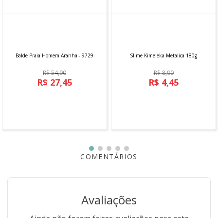
Balde Praia Homem Aranha - 9729
Slime Kimeleka Metalica 180g
R$
54
,
90
R$
8
,
90
R$
27
,
45
R$
4
,
45
Em até
1
x
R$
27
,
45
sem juros
Em até
1
x
R$
4
,
45
sem juros
COMPRAR
COMPRAR
COMENTÁRIOS
Avaliações