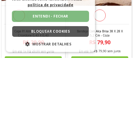
política de privacidade
ENTENDI - FECHAR
BLOQUEAR COOKIES
Capa P/ Almofada Velveteen
Bandeja Com Alca Brisa 38 X 28 X
C/cordone 0,43 X 0,43
5,2 Cm - Coza
MOSTRAR DETALHES
R$
29
,
90
R$
79
,
90
ESTRITAMENTE NECESSÁRIOS
Em até
1
x
R$
29
,
90
sem juros
Em até
1
x
R$
79
,
90
sem juros
DESEMPENHO
COMPRAR
COMPRAR
SEGMENTAÇÃO
FUNCIONALIDADE
Inspire-se com essas sugestões ✔️
NÃO CLASSIFICADO
Estritamente necessários
Desempenho
Segmentação