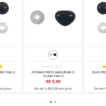
R
COMPRAR
RES TAM.12
FOCINHO PRETO AMIGURUMI C/
10 UND TAM 12
0
R$
5
,
90
em juros
Em até
1
x
R$
5
,
90
sem juros
Em até