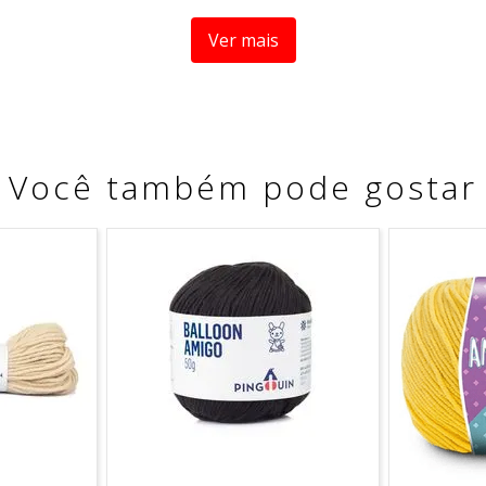
Ver mais
ra crianças menores de 3 anos, por conter partes peque
Você também pode gostar