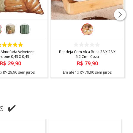
COMPRAR
COMPRAR
 Almofada Velveteen
Bandeja Com Alca Brisa 38 X 28 X
rdone 0,43 X 0,43
5,2 Cm - Coza
R$
29
,
90
R$
79
,
90
1
x
R$
29
,
90
sem juros
Em até
1
x
R$
79
,
90
sem juros
s ✔️