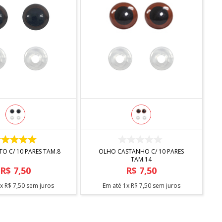
COMPRAR
COMPRAR
OLHO PRETO C/ 10 PARES TAM.8
OLHO CASTANHO C/ 10 PARES
TAM.14
R$
7
,
50
R$
7
,
50
1
x
R$
7
,
50
sem juros
Em até
1
x
R$
7
,
50
sem juros