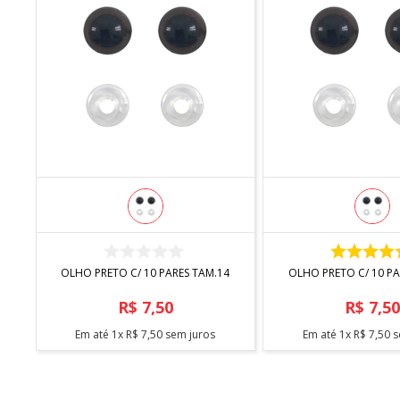
COMPRAR
COMPRA
OLHO PRETO C/ 10 PARES TAM.14
OLHO PRETO C/ 10 PA
R$
7
,
50
R$
7
,
5
Em até
1
x
R$
7
,
50
sem juros
Em até
1
x
R$
7
,
50
s