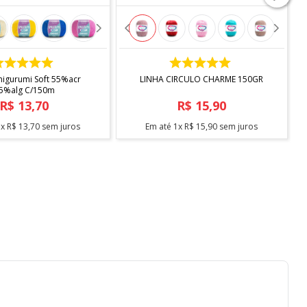
COMPRAR
COMPRAR
migurumi Soft 55%acr
LINHA CIRCULO CHARME 150GR
45%alg C/150m
R$
13
,
70
R$
15
,
90
1
x
R$
13
,
70
sem juros
Em até
1
x
R$
15
,
90
sem juros