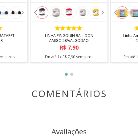
COMPRAR
RATAPET
LINHA PINGOUIN BALLOON
Linha A
GR
AMIGO 58%ALGODAO
42%ACRILICO 50GR
0
R$
7
,
90
em juros
Em até
1
x
R$
7
,
90
sem juros
Em até
COMENTÁRIOS
Avaliações