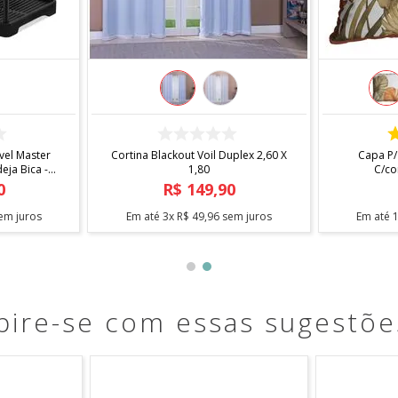
COMPRAR
el Master
Cortina Blackout Voil Duplex 2,60 X
Capa P/
ja Bica -
1,80
C/co
0
R$
149
,
90
em juros
Em até
3
x
R$
49
,
96
sem juros
Em até
pire-se com essas sugestõe