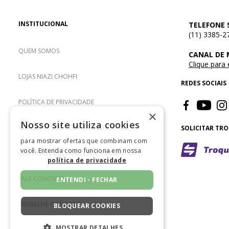
INSTITUCIONAL
TELEFONE 
(11) 3385-2
QUEM SOMOS
CANAL DE
Clique para
LOJAS NIAZI CHOHFI
REDES SOCIAIS
POLÍTICA DE PRIVACIDADE
×
Nosso site utiliza cookies
CONDIÇÕES DE COMPRA E VENDA
SOLICITAR TR
para mostrar ofertas que combinam com
você. Entenda como funciona em nossa
CORTINAS E PERSIANAS SOB MEDIDA
política de privacidade
FALE CONOSCO
ENTENDI - FECHAR
TRABALHE CONOSCO
BLOQUEAR COOKIES
MOSTRAR DETALHES