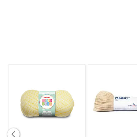
Fabricante :
Circulo
*Atenção: este produto não é brinquedo.
*Advertência: não é recomendada sua destinação pa