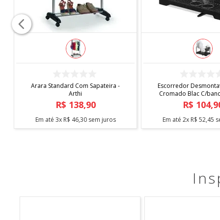
COMPRAR
COMPRAR
Arara Standard Com Sapateira -
Escorredor Desmontav
Arthi
Cromado Blac C/bande
Arthi
R$
138
,
90
R$
104
,
9
Em até
3
x
R$
46
,
30
sem juros
Em até
2
x
R$
52
,
45
s
Ins