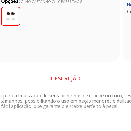
Opções:
OLHO CASTANHO C/ 10 PARES TAM.8
Nã
C
DESCRIÇÃO
 para a finalização de seus bichinhos de crochê ou tricô, r
te tamanhos, possibilitando o uso em peças menores e del
il aplicação, que garante o encaixe perfeito à peça!