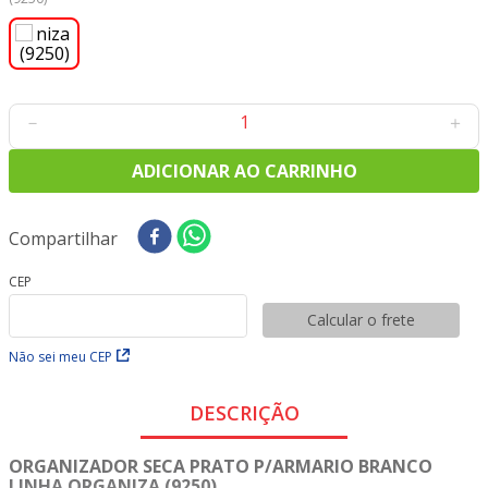
8
º
tricoline digital
9
º
tecido oxford
10
º
toalha mesa
－
＋
ADICIONAR AO CARRINHO
Compartilhar
CEP
Calcular o frete
Não sei meu CEP
DESCRIÇÃO
ORGANIZADOR SECA PRATO P/ARMARIO BRANCO
LINHA ORGANIZA (9250)