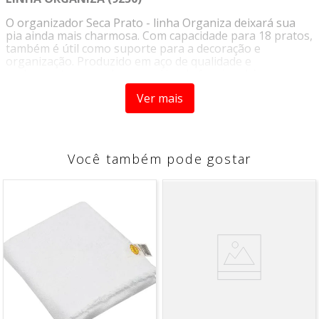
O organizador Seca Prato - linha Organiza deixará sua
pia ainda mais charmosa. Com capacidade para 18 pratos,
também é útil como suporte para a decoração e
organização. Produzido em aço de qualidade e
acabamento na cor branca, além de funcional é uma peça
para deixar sua casa mais moderna.
Ver mais
MATERIAL:
Aço Galvanizado
Você também pode gostar
COR:
Branco
MEDIDAS APROXIMADAS:
C. 29,2 X L. 19,2 X A. 8,3cm
CONTEM :
1 Organizador seca prato p/armario - Linha
Organiza -
*Acessorios não inclusos*
*IMAGEM MERAMENTE ILUSTRATIVA*