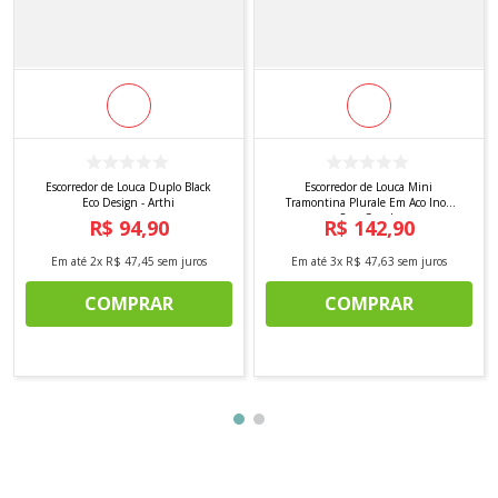
Escorredor de Louca Duplo Black
Escorredor de Louca Mini
Eco Design - Arthi
Tramontina Plurale Em Aco Inox
Com Secado
R$
94
,
90
R$
142
,
90
Em até
2
x
R$
47
,
45
sem juros
Em até
3
x
R$
47
,
63
sem juros
COMPRAR
COMPRAR