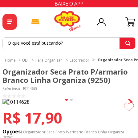
BAIXE O APP
O que você está buscando?
TERMOS MAIS BUSCADOS
Organizador Seca Pr
UD
Para Organizar
Escorredor
1
º
tricoline
Organizador Seca Prato P/armario
2
º
tapete
Branco Linha Organiza (9250)
3
º
cortina
Referência
:
10114628
4
º
tapetes
5
º
tecido percal
R$
17
,
90
6
º
tecido tricoline
7
º
percal
Opções:
Organizador Seca Prato P/armario Branco Linha Organiza
(9250)