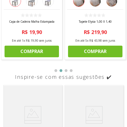
Capa de Cadeira Malha Estampada
Tapete Elysia 1,00 X 1,40
R$
19
,
90
R$
219
,
90
Em até
1
x
R$
19
,
90
sem juros
Em até
5
x
R$
43
,
98
sem juros
COMPRAR
COMPRAR
Inspire-se com essas sugestões ✔️