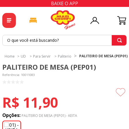
BAIXE O APP
O que você está buscando?
TERMOS MAIS BUSCADOS
PALITEIRO DE MESA (PEP01)
UD
Para Servir
Paliterio
1
º
tricoline
PALITEIRO DE MESA (PEP01)
2
º
tapete
Referência
:
10011083
3
º
cortina
4
º
tecido percal
R$
11
,
90
5
º
tapetes
6
º
percal
Opções:
PALITEIRO DE MESA (PEP01) - KEITA
7
º
tecido tricoline