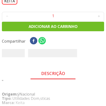
8
º
tricoline digital
9
º
tecido oxford
－
＋
10
º
tapete sisal
ADICIONAR AO CARRINHO
Compartilhar
DESCRIÇÃO
"
Origem:
ÿNacional
Tipo:
Utilidades Dom‚sticas
Marca:
Keita