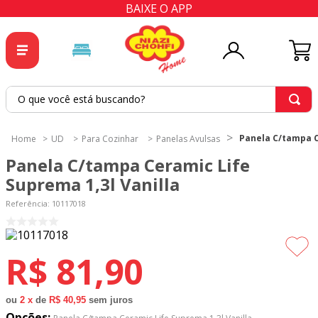
BAIXE O APP
O que você está buscando?
TERMOS MAIS BUSCADOS
Panela C/tampa C
UD
Para Cozinhar
Panelas Avulsas
1
º
tricoline
Panela C/tampa Ceramic Life
2
º
tapete
Suprema 1,3l Vanilla
3
º
cortina
Referência
:
10117018
4
º
tecido percal
5
º
tapetes
R$
81
,
90
6
º
percal
7
º
tecido tricoline
ou
2
x
de
R$ 40,95
sem juros
Opções: