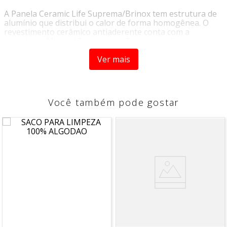
A Panela Ceramic Life Suprema/Brinox tem estrutura de
alumínio que distribui o calor de forma homogênea. O
revestimento cerâmico antiaderente conta com a
tecnologia Mineral Resist, que não deixa o alimento
grudar e facilita a limpeza. O cabo é produzido em
baquelite com 50% de resíduos regenerados, não aquece.
Ver mais
A tampa em vidro temperado tem saída de vapor.
Fabricada no Brasil com fontes de energia 100%
renováveis. Um produto que leva as melhores
experiências culinárias na sua casa.
Você também pode gostar
INFORMAÇÕES DO PRODUTO
Referência: 7244/360
Material: Alumínio
Material tampa: Vidro temperado
Cor: Vanilla
Capacidade: 1,3 Litros