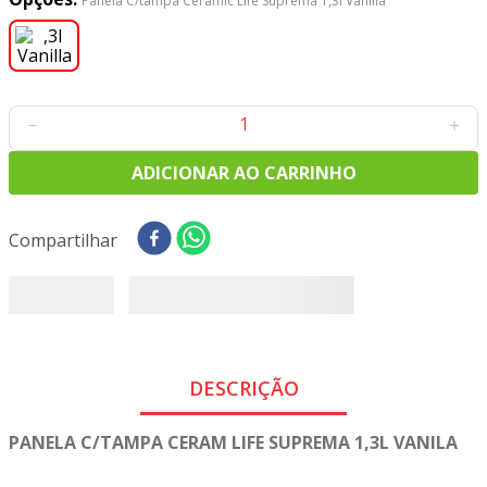
Panela C/tampa Ceramic Life Suprema 1,3l Vanilla
8
º
tricoline digital
9
º
tecido oxford
10
º
tapete sisal
－
＋
ADICIONAR AO CARRINHO
Compartilhar
DESCRIÇÃO
PANELA C/TAMPA CERAM LIFE SUPREMA 1,3L VANILA