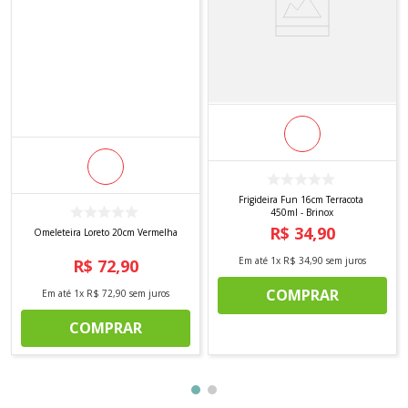
Frigideira Fun 16cm Terracota
450ml - Brinox
R$
34
,
90
Omeleteira Loreto 20cm Vermelha
Em até
1
x
R$
34
,
90
sem juros
R$
72
,
90
COMPRAR
Em até
1
x
R$
72
,
90
sem juros
COMPRAR