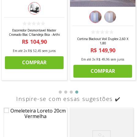
Escorredor Desmontavel Master
Cromado Blac C/bandeja Bica - Arthi
Cortina Blackout Voil Duplex 2,60 X
R$
104
,
90
1,80
R$
149
,
90
Em até
2
x
R$
52
,
45
sem juros
Em até
3
x
R$
49
,
96
sem juros
COMPRAR
COMPRAR
Inspire-se com essas sugestões ✔️