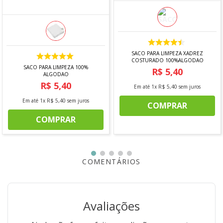
Medidas: 16cm x 16cm X 8cm
Peso Aproximado: 800g
Contém: 1 panela com tampa
SACO PARA LIMPEZA XADREZ
Marca: Brinox
COSTURADO 100%ALGODAO
SACO PARA LIMPEZA 100%
R$
5
,
40
ALGODAO
R$
5
,
40
Em até
1
x
R$
5
,
40
sem juros
*IMAGEM MERAMENTE ILUSTRATIVA
Em até
1
x
R$
5
,
40
sem juros
COMPRAR
COMPRAR
COMENTÁRIOS
Avaliações