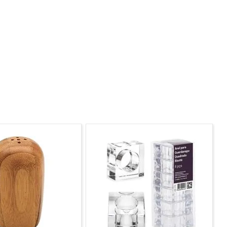
asa muito mais completa, com a qualidade Mondial.
onsumir na hora, sem precisar de outro recipiente.
lho, escola, academia e descubra novos sabores todos