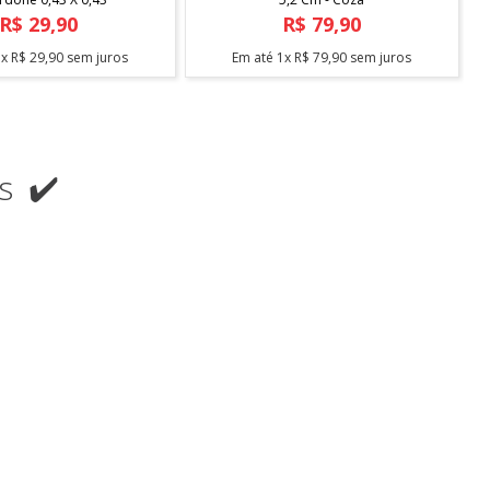
R$
29
,
90
R$
79
,
90
1
x
R$
29
,
90
sem juros
Em até
1
x
R$
79
,
90
sem juros
s ✔️