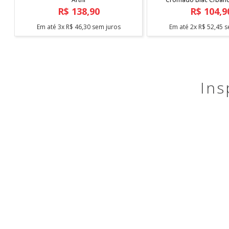
Arthi
R$
138
,
90
R$
104
,
9
Em até
3
x
R$
46
,
30
sem juros
Em até
2
x
R$
52
,
45
s
Ins