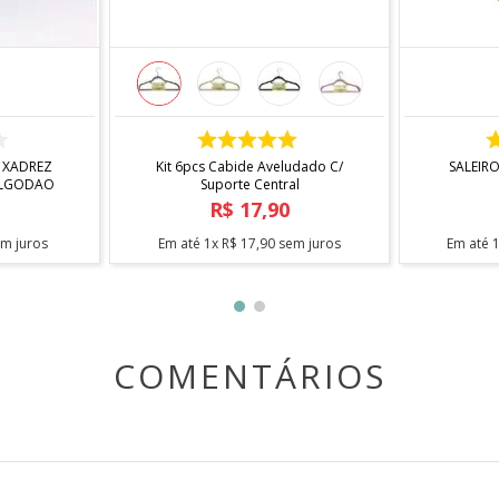
COMPRAR
 XADREZ
Kit 6pcs Cabide Aveludado C/
SALEIR
ALGODAO
Suporte Central
R$
17
,
90
m juros
Em até
1
x
R$
17
,
90
sem juros
Em até
COMENTÁRIOS