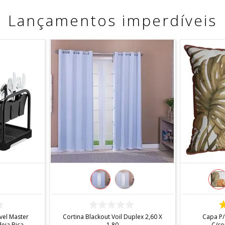
Lançamentos imperdíveis
COMPRAR
el Master
Cortina Blackout Voil Duplex 2,60 X
Capa P/
ja Bica -
1,80
C/co