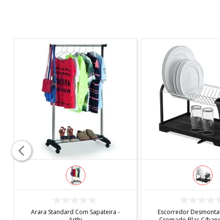
COMPRAR
COMPRAR
Arara Standard Com Sapateira -
Escorredor Desmontav
Arthi
Cromado Blac C/bande