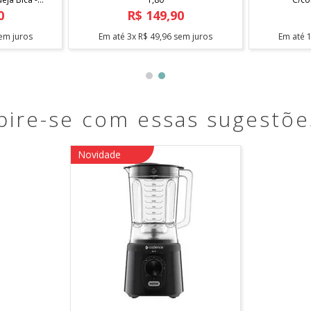
0
R$
149
,
90
em juros
Em até
3
x
R$
49
,
96
sem juros
Em até
pire-se com essas sugestõe
Dia dos pais
Novidade