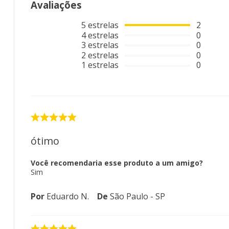
Avaliações
5
estrelas
2
4
estrelas
0
3
estrelas
0
2
estrelas
0
1
estrelas
0
ótimo
Você recomendaria esse produto a um amigo?
Sim
Por
Eduardo N.
De
São Paulo - SP