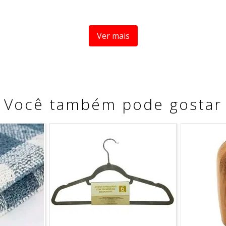
pensado para garantir mais praticidade ao dia a dia e uma c
Ver mais
ez e agilidade, possui duas jarras de 750ml que você pode
c
tia e qualidade, L
eve o suas vitaminas e sucos para o traba
Você também pode gostar