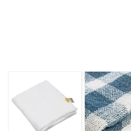
O
Pratic Shake Personal Blender 300W
Mondial
foi 
Com ele você prepara sucos e vitaminas com mair rapid
Possui 2 velocidades, e lâminas em aço inox, mais garan
os dias.
CARACTERÍSTICAS
- 2
velocidades + pulsar
- Acompanham 2 copos de 750ml cada
- Lâminas em Aço Inox
- Fácil de desmontar e limpar
-
Potência
300W
-
Consumo
0,30Kw/h
Imagem meramente ilustrativa*