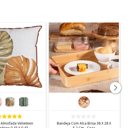
COMPRAR
COMPRAR
 Almofada Velveteen
Bandeja Com Alca Brisa 38 X 28 X
rdone 0,43 X 0,43
5,2 Cm - Coza