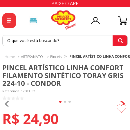
BAIXE O APP
O que você está buscando?
TERMOS MAIS BUSCADOS
PINCEL ARTÍSTICO LINHA CONFOR
ARTESANATO
Pincéis
1
º
tricoline
PINCEL ARTÍSTICO LINHA CONFORT
2
º
tapete
FILAMENTO SINTÉTICO TORAY GRIS
224-10 - CONDOR
3
º
cortina
Referência
4
º
tapetes
:
12003332
5
º
tecido percal
6
º
tricoline digital
R$
24
,
90
7
º
percal