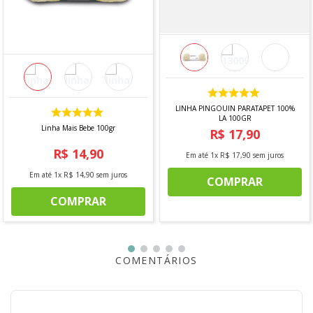
- Pincel número 10
INDICAÇÃO DE PINTURA:
- Cerâmica
- Papel
- Metal
- Madeira
- E.V.A
LINHA PINGOUIN PARATAPET 100%
LA 100GR
- Plástico
Linha Mais Bebe 100gr
R$
17
,
90
*imagem meramente ilustrativa
R$
14
,
90
Em até
1
x
R$
17
,
90
sem juros
Em até
1
x
R$
14
,
90
sem juros
COMPRAR
COMPRAR
COMENTÁRIOS