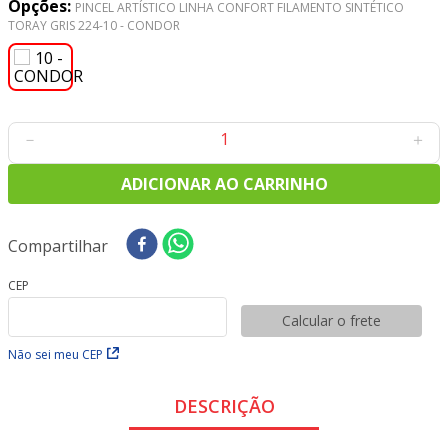
Opções:
8
º
tecido tricoline
PINCEL ARTÍSTICO LINHA CONFORT FILAMENTO SINTÉTICO
TORAY GRIS 224-10 - CONDOR
9
º
tecido oxford
10
º
toalha mesa
－
＋
ADICIONAR AO CARRINHO
Compartilhar
CEP
Calcular o frete
Não sei meu CEP
DESCRIÇÃO