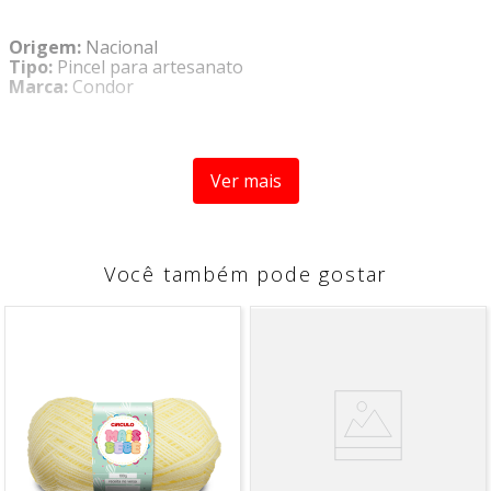
Origem:
Nacional
Tipo:
Pincel para artesanato
Marca:
Condor
A Condor empresa especializada no mercado de pincéis
para pintura artísticas e acessórios. Com mais de 80 anos
Ver mais
de experiência, eles trazem qualidade e tradição em seus
produtos para artesanato, ou para seu lar, agora
decorar e pintar suas peças de decoração ficou muito
mais fácil, com os produtos que só Condor marca de
Você também pode gostar
referência no mercado pode oferecer.
Pincel Artístico com cerdas é ideal para artesanatos, no
formato “chato”, ele é perfeito para pinturas em
cerâmica, papel e madeira, e possui a qualidade Condor.
CARACTÉRISTICAS
- Ponta
Filamento Sintético Toray Gris
;
- Cabo Curto de Madeira Rosa;
- Virola Alumínio.
- Formato do pincel “Chato”