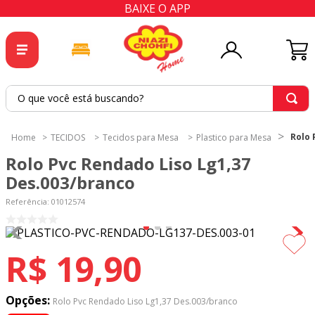
BAIXE O APP
O que você está buscando?
TERMOS MAIS BUSCADOS
Rolo 
TECIDOS
Tecidos para Mesa
Plastico para Mesa
1
º
tricoline
Rolo Pvc Rendado Liso Lg1,37
2
º
tapete
Des.003/branco
3
º
cortina
Referência
:
01012574
4
º
tapetes
5
º
tecido percal
R$
19
,
90
6
º
tecido tricoline
7
º
percal
Opções:
Rolo Pvc Rendado Liso Lg1,37 Des.003/branco