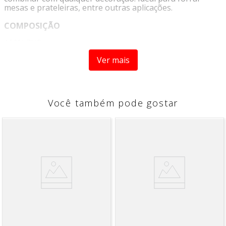
mesas e prateleiras, entre outras aplicações.
COMPOSIÇÃO
100% PVC
Ver mais
INSTRUÇÕES DE LAVAGEM
- Utilizar sabão neutro e esponja macia;
Você também pode gostar
- Retirar o excesso com um pano levemente umedecido
com água;
- Não utilizar produtos químicos;
- Não lavar ou sacar em máquina;
- Não passar;
- Não alvejar.