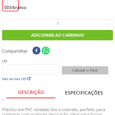
8
º
tricoline digital
9
º
tecido oxford
10
º
toalha mesa
－
＋
ADICIONAR AO CARRINHO
Compartilhar
CEP
Calcular o frete
Não sei meu CEP
DESCRIÇÃO
ESPECIFICAÇÕES
"
Plástico em PVC rendado liso e colorido, perfeito para
combinar com qualquer decoração. Ideal para forrar