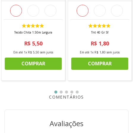
INFORMAÇÕES ADICIONAIS
Vendido a cada 1,00 metro com largura fixa de 1,37 mts.
*Caso seja solicitado 2 mts, será enviado metragem
Tecido Chita 1.50m Largura
Tnt 40 Gr Sf
corrida, sem cortes, com largura fixa 1,37.
R$
5
,
50
R$
1
,
80
Em até
1
x
R$
5
,
50
sem juros
Em até
1
x
R$
1
,
80
sem juros
*Imagem meramente ilustrativa, podendo conter
diferenças de tonalidade com relação a realidade. Isso
COMPRAR
COMPRAR
ocorre de acordo com a configuração de cada monitor e
exposição do produto à luz.
"
COMENTÁRIOS
Avaliações