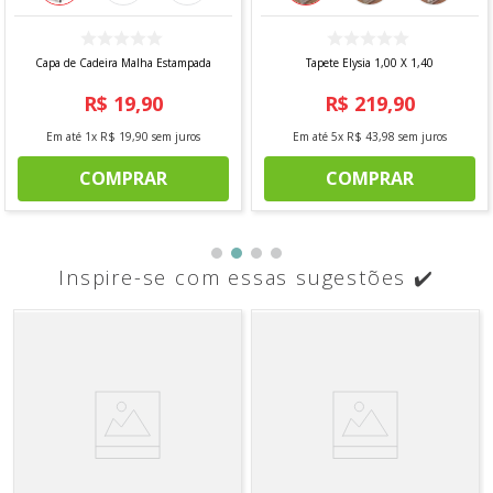
Fita Antiderrapante Para Tapetes
Arara Standard Com Sapateira -
1,20m
Arthi
R$
12
,
90
R$
138
,
90
Em até
1
x
R$
12
,
90
sem juros
Em até
3
x
R$
46
,
30
sem juros
COMPRAR
COMPRAR
Inspire-se com essas sugestões ✔️