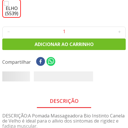
8
º
tricoline digital
9
º
tecido oxford
10
º
tapete sisal
－
＋
ADICIONAR AO CARRINHO
Compartilhar
DESCRIÇÃO
DESCRIÇÃO:A Pomada Massageadora Bio Instinto Canela
de Velho é ideal para o alívio dos sintomas de rigidez e
fadiga muscular.