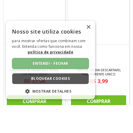
×
Nosso site utiliza cookies
para mostrar ofertas que combinam com
você. Entenda como funciona em nossa
política de privacidade
ENTENDI - FECHAR
Odorizante de Ambientes e Tecidos
CAPA DE CHUVA DESCARTAVEL
Cha Branco 260ml
TRANSPARENTE UNICO
BLOQUEAR COOKIES
R$
37
,
90
R$
3
,
99
MOSTRAR DETALHES
COMPRAR
COMPRAR
ESTRITAMENTE NECESSÁRIOS
DESEMPENHO
SEGMENTAÇÃO