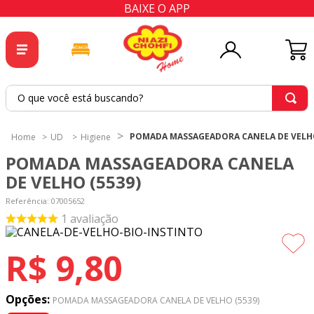
BAIXE O APP
O que você está buscando?
TERMOS MAIS BUSCADOS
POMADA MASSAGEADORA CANELA DE VELHO
UD
Higiene
1
º
tricoline
POMADA MASSAGEADORA CANELA
2
º
tapete
DE VELHO (5539)
3
º
cortina
Referência
:
07005652
1
avaliação
4
º
tecido percal
5
º
tapetes
R$
9
,
80
6
º
percal
7
º
tecido tricoline
Opções:
POMADA MASSAGEADORA CANELA DE VELHO (5539)