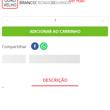
Ver mais
8
º
tricoline digital
9
º
tecido oxford
10
º
toalha mesa
－
＋
ADICIONAR AO CARRINHO
Compartilhar
DESCRIÇÃO
"