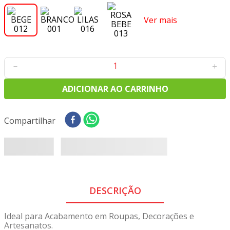
8
º
tricoline digital
Ver mais
9
º
tecido oxford
10
º
toalha mesa
－
＋
ADICIONAR AO CARRINHO
Compartilhar
DESCRIÇÃO
Ideal para Acabamento em Roupas, Decorações e
Artesanatos.