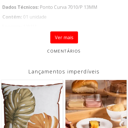
Dados Técnicos:
Ponto Curva 7010/P 13MM
Contém:
01 unidade
Largura:
13MM
Comprimento:
10 metros
Ver mais
Composição:
100% Viscose
Imagens meramente ilustrativas, as cores devem ser
utilizadas apenas como referência.