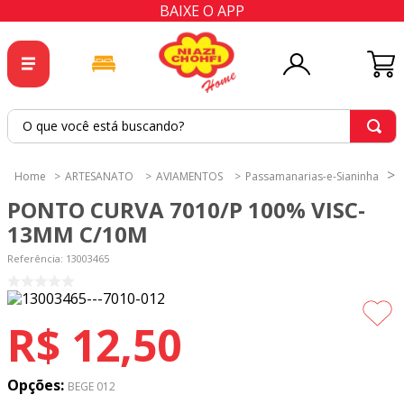
BAIXE O APP
O que você está buscando?
TERMOS MAIS BUSCADOS
ARTESANATO
AVIAMENTOS
Passamanarias-e-Sianinha
1
º
tricoline
PONTO CURVA 7010/P 100% VISC-
2
º
tapete
13MM C/10M
3
º
cortina
Referência
:
13003465
4
º
tapetes
5
º
tecido percal
R$
12
,
50
6
º
tecido tricoline
7
º
percal
Opções:
BEGE 012