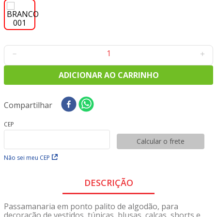
8
º
tricoline digital
9
º
tecido oxford
10
º
toalha mesa
－
＋
ADICIONAR AO CARRINHO
Compartilhar
CEP
Calcular o frete
Não sei meu CEP
DESCRIÇÃO
Passamanaria em ponto palito de algodão, para
decoração de vestidos, túnicas, blusas, calças, shorts e