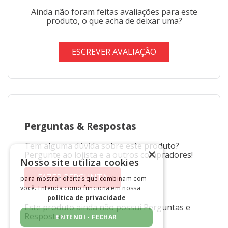
Ainda não foram feitas avaliações para este
produto, o que acha de deixar uma?
ESCREVER AVALIAÇÃO
Perguntas
&
Respostas
Tem alguma dúvida sobre este produto?
×
Pergunte ao lojista e a outros compradores!
Nosso site utiliza cookies
FAZER PERGUNTA
para mostrar ofertas que combinam com
você. Entenda como funciona em nossa
política de privacidade
Este produto ainda não possui Perguntas e
Respostas.
ENTENDI - FECHAR