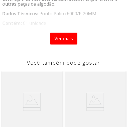
outras peças de algodão.
Dados Técnicos:
Ponto Palito 6000/P 20MM
Contém:
01 unidade
Largura:
20MM
Ver mais
Comprimento:
10 metros
Composição:
100% Algodão
Imagens meramente ilustrativas, as cores devem ser
Você também pode gostar
utilizadas apenas como referência.