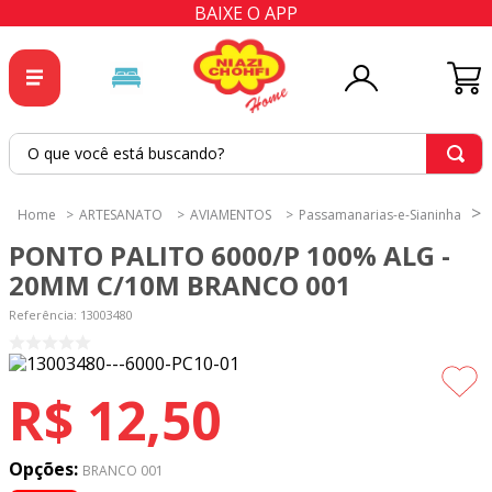
BAIXE O APP
O que você está buscando?
TERMOS MAIS BUSCADOS
ARTESANATO
AVIAMENTOS
Passamanarias-e-Sianinha
1
º
tricoline
PONTO PALITO 6000/P 100% ALG -
2
º
tapete
20MM C/10M BRANCO 001
3
º
cortina
Referência
:
13003480
4
º
tecido percal
5
º
tapetes
R$
12
,
50
6
º
tecido tricoline
7
º
percal
Opções:
BRANCO 001