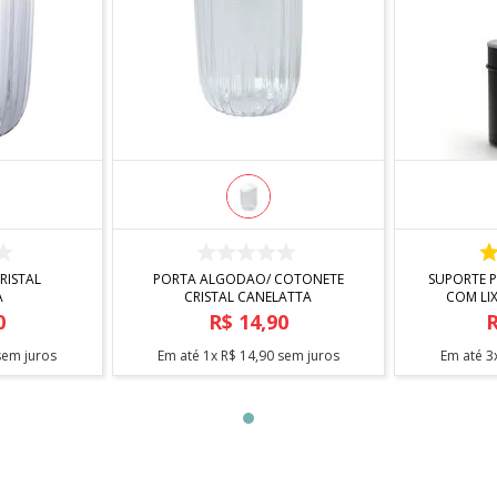
R
COMPRAR
RISTAL
PORTA ALGODAO/ COTONETE
SUPORTE P
A
CRISTAL CANELATTA
COM LIX
0
R$
14
,
90
em juros
Em até
1
x
R$
14
,
90
sem juros
Em até
3