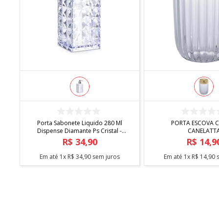
COMPRAR
COMPRA
Porta Sabonete Liquido 280 Ml
PORTA ESCOVA C
Dispense Diamante Ps Cristal -
CANELATT
Arthi
R$
34
,
90
R$
14
,
9
Em até
1
x
R$
34
,
90
sem juros
Em até
1
x
R$
14
,
90
s