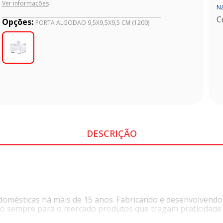
Ver informações
Nã
C
Opções:
PORTA ALGODAO 9,5X9,5X9,5 CM (1200)
DESCRIÇÃO
 domésticas há mais de 15 anos. Fabricando e desenvolvendo
o sempre para o mercado produtos que tragam praticidade p