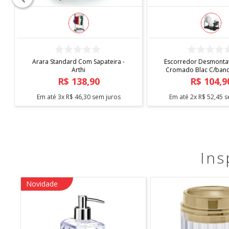
COMPRAR
COMPRAR
Capa de Cadeira Malha
Tapete Elysia 1,00
Estampada
R$
19
,
90
R$
219
,
9
Em até
1
x
R$
19
,
90
sem juros
Em até
5
x
R$
43
,
98
s
Ins
Novidade