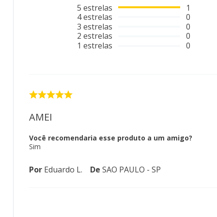
5
estrelas
1
4
estrelas
0
3
estrelas
0
2
estrelas
0
1
estrelas
0
AMEI
Você recomendaria esse produto a um amigo?
Sim
Por
Eduardo L.
De
SAO PAULO - SP