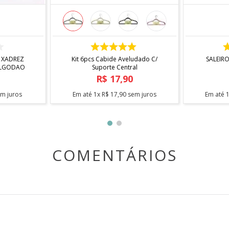
COMPRAR
 XADREZ
Kit 6pcs Cabide Aveludado C/
SALEIR
ALGODAO
Suporte Central
R$
17
,
90
m juros
Em até
1
x
R$
17
,
90
sem juros
Em até
COMENTÁRIOS