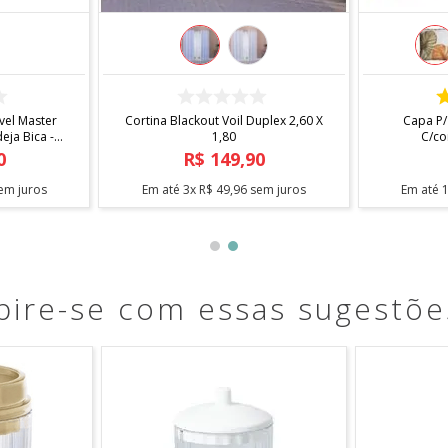
COMPRAR
 X 1,40
Fita Antiderrapante Para Tapetes
Arara Sta
1,20m
0
R$
12
,
90
em juros
Em até
1
x
R$
12
,
90
sem juros
Em até
pire-se com essas sugestõe