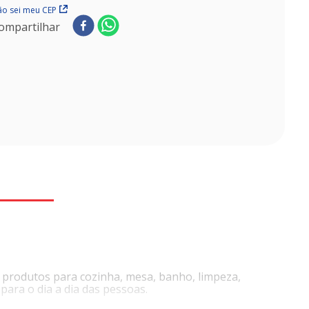
o sei meu CEP
ompartilhar
 produtos para cozinha, mesa, banho, limpeza,
ara o dia a dia das pessoas.