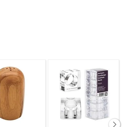
iro, penteadeiras/criado-mudo e até mesmo na caixinha