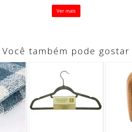
ticos. ideal para auxiliar na organização da pia do banhe
Ver mais
ada vez mais prático
ossui 3 divisórias no formato escada.
Você também pode gostar