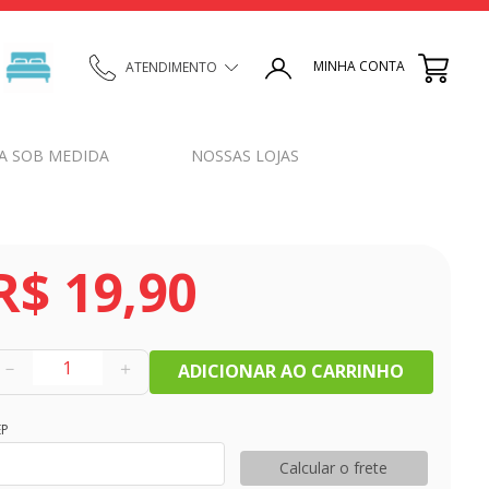
MINHA CONTA
ATENDIMENTO
A SOB MEDIDA
NOSSAS LOJAS
R$
19
,
90
－
＋
ADICIONAR AO CARRINHO
EP
Calcular o frete