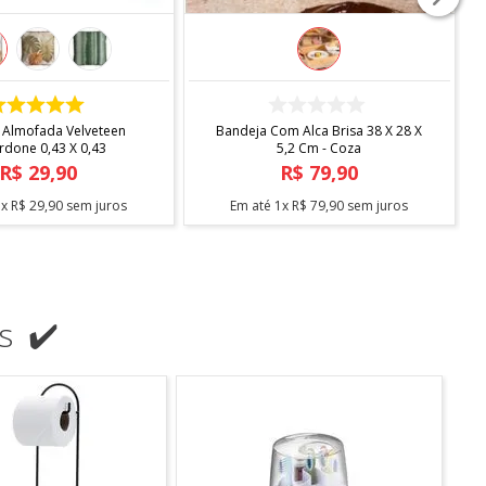
COMPRAR
COMPRAR
ndard Com Sapateira -
Escorredor Desmontavel Master
Arthi
Cromado Blac C/bandeja Bica -
Arthi
R$
138
,
90
R$
104
,
90
3
x
R$
46
,
30
sem juros
Em até
2
x
R$
52
,
45
sem juros
s ✔️