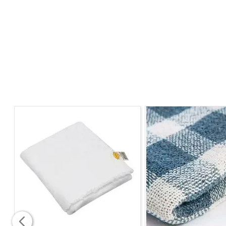
Organizador Quadrado, com tampa para organizar cosmé
de primeiros socorros, o que torna o uso do algodão c
CARACTERÍSTICAS
- Conteúdo: 01 (um) organizador triplo com divisórias;P
- Cor: Cristal
- Prático
COMPOSIÇÃO
- Plástico
DIMENSÕES
- 9,5 x 9,5 x 9,5cm
*Imagem meramente ilustrativa.