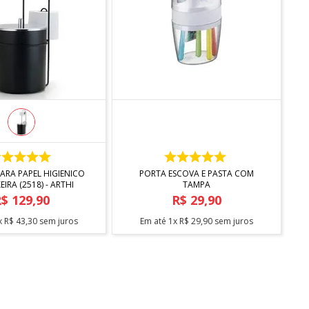
COMPRAR
COMPRAR
ARA PAPEL HIGIENICO
PORTA ESCOVA E PASTA COM
EIRA (2518) - ARTHI
TAMPA
R$
129
,
90
R$
29
,
90
x
R$
43
,
30
sem juros
Em até
1
x
R$
29
,
90
sem juros