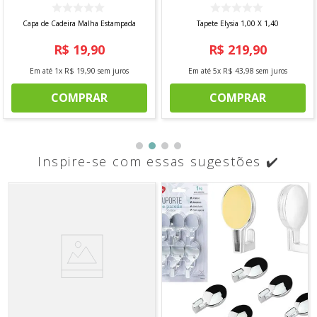
Capa de Cadeira Malha Estampada
Tapete Elysia 1,00 X 1,40
R$
19
,
90
R$
219
,
90
Em até
1
x
R$
19
,
90
sem juros
Em até
5
x
R$
43
,
98
sem juros
COMPRAR
COMPRAR
Inspire-se com essas sugestões ✔️