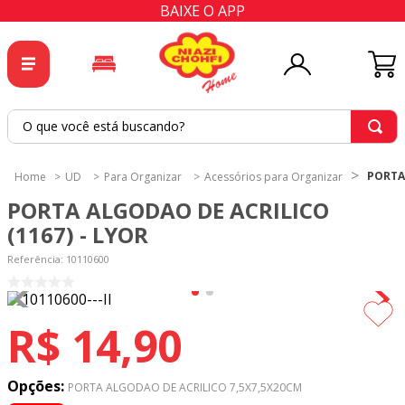
BAIXE O APP
O que você está buscando?
TERMOS MAIS BUSCADOS
PORTA 
UD
Para Organizar
Acessórios para Organizar
1
º
tricoline
PORTA ALGODAO DE ACRILICO
2
º
tapete
(1167) - LYOR
3
º
cortina
Referência
:
10110600
4
º
tapetes
5
º
tecido percal
R$
14
,
90
6
º
tecido tricoline
7
º
percal
Opções:
PORTA ALGODAO DE ACRILICO 7,5X7,5X20CM