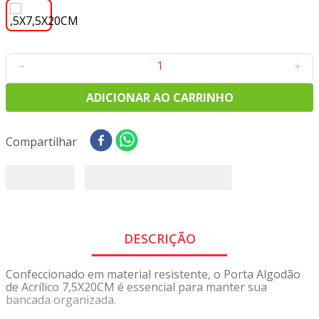
8
º
tecido oxford
9
º
tricoline digital
10
º
tecidos
－
＋
ADICIONAR AO CARRINHO
Compartilhar
DESCRIÇÃO
Confeccionado em material resistente, o Porta Algodão
de Acrílico 7,5X20CM é essencial para manter sua
bancada organizada.