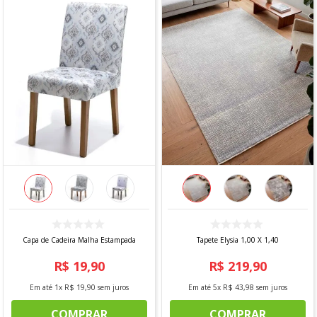
Capa de Cadeira Malha Estampada
Tapete Elysia 1,00 X 1,40
R$
19
,
90
R$
219
,
90
Em até
1
x
R$
19
,
90
sem juros
Em até
5
x
R$
43
,
98
sem juros
COMPRAR
COMPRAR