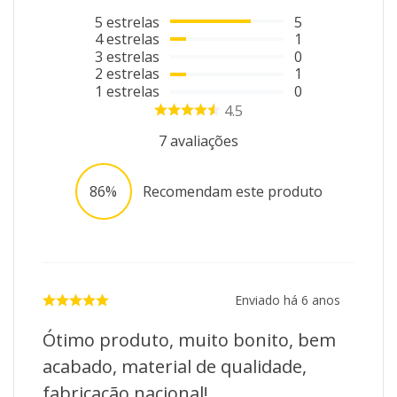
5
estrelas
5
4
estrelas
1
3
estrelas
0
2
estrelas
1
1
estrelas
0
4.5
7
avaliações
86%
Recomendam este produto
Enviado há
6 anos
Ótimo produto, muito bonito, bem
acabado, material de qualidade,
fabricação nacional!