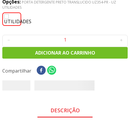
Opções:
8
º
tricoline digital
PORTA DETERGENTE PRETO TRANSLUCIDO UZ354-PR - UZ
UTILIDADES
9
º
tecido oxford
10
º
toalha mesa
－
＋
ADICIONAR AO CARRINHO
Compartilhar
DESCRIÇÃO