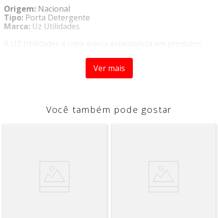
Origem:
Nacional
Tipo:
Porta Detergente
Marca:
Uz Utilidades
A UZ Utilidades é uma marca especialista em produtos
que atendem as necessidades do consumidor, aliando
funcionalidade e versatilidade.
Ver mais
As linhas Servir, Organizar, Higienizar, Baby e Decorar
foram pensadas para garantir mais praticidade ao dia a
dia e uma casa muito mais completa.
O
Porta Detergente Transparente Preto Translucido
Você também pode gostar
UZ354-TR
possui um design moderno e arrojado, ideal
para organizar e deixar a sua cozinha cheia de estilo. É
produzido em material transparente que garante a
elegância do produto, além de facilitar a visualização do
conteúdo interno.
CARACTERÍSTICAS
- Transparência
- Material 100% reciclável e atóxico
- Altamente resistente
DIMENSÕES