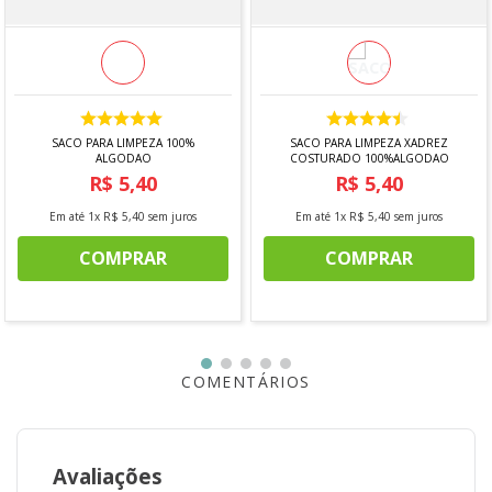
(A)18,8 X (L)11,3 X (P)10,9
Imagem meramente ilustrativa*
SACO PARA LIMPEZA 100%
SACO PARA LIMPEZA XADREZ
ALGODAO
COSTURADO 100%ALGODAO
R$
5
,
40
R$
5
,
40
Em até
1
x
R$
5
,
40
sem juros
Em até
1
x
R$
5
,
40
sem juros
COMPRAR
COMPRAR
COMENTÁRIOS
Avaliações