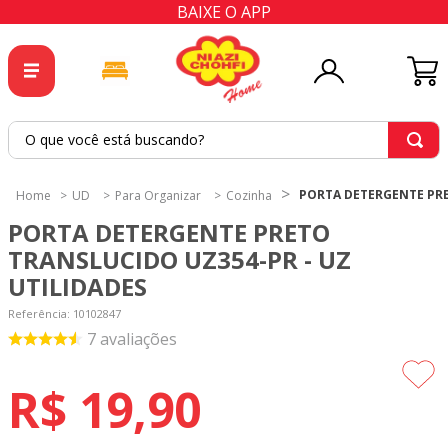
BAIXE O APP
O que você está buscando?
TERMOS MAIS BUSCADOS
PORTA DETERGENTE PRE
UD
Para Organizar
Cozinha
1
º
tricoline
PORTA DETERGENTE PRETO
2
º
tapete
TRANSLUCIDO UZ354-PR - UZ
UTILIDADES
3
º
cortina
Referência
4
º
tapetes
:
10102847
7
avaliações
5
º
tecido percal
6
º
tecido tricoline
R$
19
,
90
7
º
percal