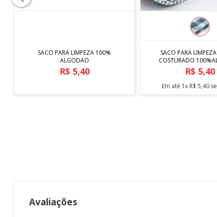
COMPRAR
COMPRAR
SACO PARA LIMPEZA 100%
SACO PARA LIMPEZA
ALGODAO
COSTURADO 100%
R$
5
,
40
R$
5
,
40
Em até
1
x
R$
5
,
40
sem juros
Em até
1
x
R$
5
,
40
se
Avaliações