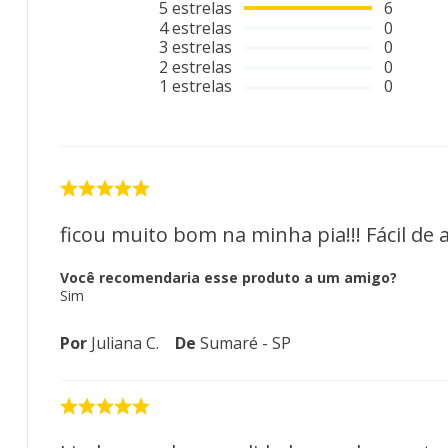
5
estrelas
6
4
estrelas
0
3
estrelas
0
2
estrelas
0
1
estrelas
0
ficou muito bom na minha pia!!! Fácil de 
Você recomendaria esse produto a um amigo?
Sim
Por
Juliana C.
De
Sumaré - SP