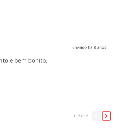
Enviado há
8 anos
nto e bem bonito.
1 - 5
de
6