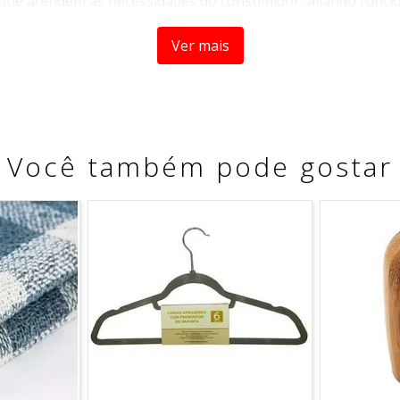
que atendem as necessidades do consumidor, aliando funcion
r foram pensadas para garantir mais praticidade ao dia a di
Ver mais
lucido UZ354-VM
possui um design moderno e arrojado, idea
e a elegância do produto, além de facilitar a visualização d
Você também pode gostar