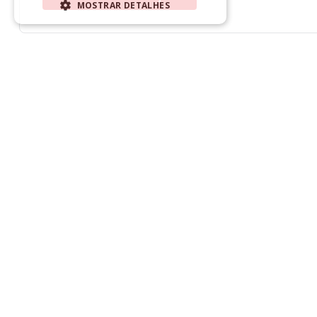
MOSTRAR DETALHES
ESTRITAMENTE NECESSÁRIOS
DESEMPENHO
SEGMENTAÇÃO
FUNCIONALIDADE
NÃO CLASSIFICADO
Estritamente necessários
Desempenho
Segmentação
Funcionalidade
Não classificado
Strictly necessary cookies allow core
website functionality such as user login and
account management. The website cannot
be used properly without strictly necessary
cookies.