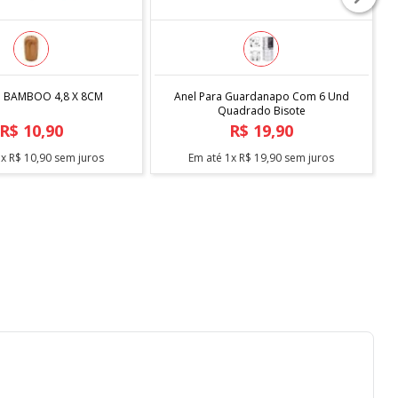
COMPRAR
COMPRAR
O BAMBOO 4,8 X 8CM
Anel Para Guardanapo Com 6 Und
Quadrado Bisote
R$
10
,
90
R$
19
,
90
1
x
R$
10
,
90
sem juros
Em até
1
x
R$
19
,
90
sem juros