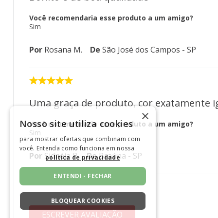
Você recomendaria esse produto a um amigo?
Sim
Por
Rosana M.
De
São José dos Campos - SP
Uma graça de produto, cor exatamente 
×
Nosso site utiliza cookies
Você recomendaria esse produto a um amigo?
Sim
para mostrar ofertas que combinam com
você. Entenda como funciona em nossa
Por
Sidnéia P.
De
Braúna - SP
política de privacidade
ENTENDI - FECHAR
BLOQUEAR COOKIES
ESCREVER AVALIAÇÃO