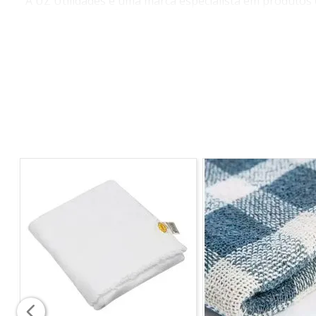
A UZ Utilidades é uma marca especialista em produtos 
As linhas Servir, Organizar, Higienizar, Baby e Decora
O
Porta Detergente Transparente Vermelho Trans
estilo. É produzido em material transparente que garant
CARACTERÍSTICAS
- Transparência
- Material 100% reciclável e atóxico
- Altamente resistente
DIMENSÕES
(A)18,8 X (L)11,3 X (P)10,9
Imagem meramente ilustrativa*