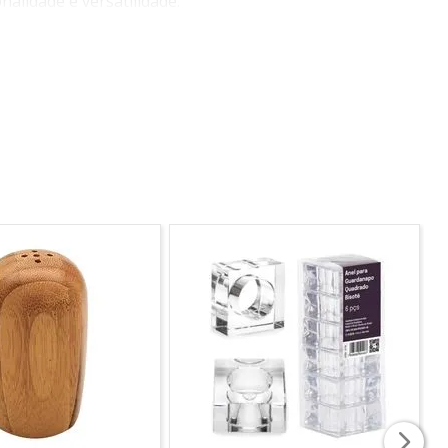
alidade e versatilidade.
a e uma casa muito mais completa.
l para organizar e deixar a sua cozinha cheia de
o conteúdo interno.