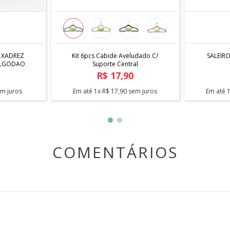
COMPRAR
 XADREZ
Kit 6pcs Cabide Aveludado C/
SALEIR
ALGODAO
Suporte Central
R$
17
,
90
m juros
Em até
1
x
R$
17
,
90
sem juros
Em até
COMENTÁRIOS