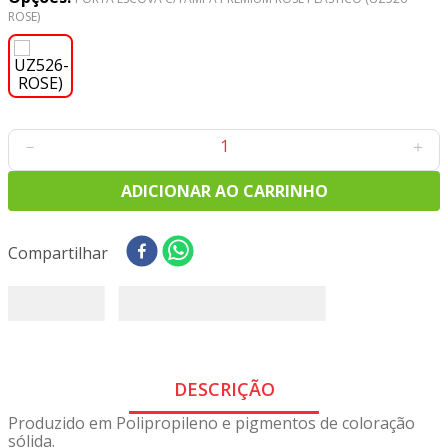
8
º
tricoline digital
ROSE)
9
º
tecido oxford
10
º
tapete sisal
－
＋
ADICIONAR AO CARRINHO
Compartilhar
DESCRIÇÃO
Produzido em Polipropileno e pigmentos de coloração
sólida.