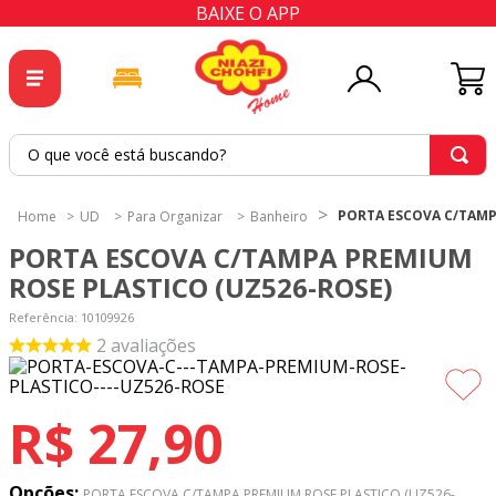
BAIXE O APP
O que você está buscando?
TERMOS MAIS BUSCADOS
PORTA ESCOVA C/TAMP
UD
Para Organizar
Banheiro
1
º
tricoline
PORTA ESCOVA C/TAMPA PREMIUM
2
º
tapete
ROSE PLASTICO (UZ526-ROSE)
3
º
cortina
Referência
:
10109926
2
avaliações
4
º
tecido percal
5
º
tapetes
R$
27
,
90
6
º
percal
7
º
tecido tricoline
Opções:
PORTA ESCOVA C/TAMPA PREMIUM ROSE PLASTICO (UZ526-