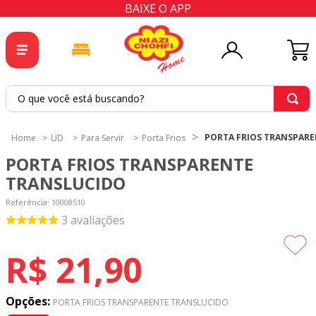
BAIXE O APP
O que você está buscando?
TERMOS MAIS BUSCADOS
PORTA FRIOS TRANSPAR
UD
Para Servir
Porta Frios
1
º
tricoline
PORTA FRIOS TRANSPARENTE
2
º
tapete
TRANSLUCIDO
3
º
cortina
Referência
:
10008510
3
avaliações
4
º
tecido percal
5
º
tapetes
R$
21
,
90
6
º
tecido tricoline
7
º
percal
Opções:
PORTA FRIOS TRANSPARENTE TRANSLUCIDO