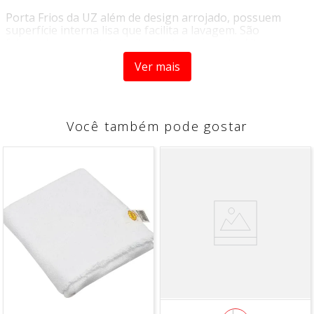
Porta Frios da UZ além de design arrojado, possuem
superfície interna lisa que facilita a lavagem. São
fabricados em material altamente resistente. Alta
transparência, material 100% reciclável e atóxico.
Ver mais
Contém:
1 Porta Frios com Tampa
Tamanho Aprox:
14,3 x 22,2 x 5,3 cm
Você também pode gostar
Peso:
230g
Cor:
Transparente
Composição:
Políestireno
*imagens meramente ilustrativas
"