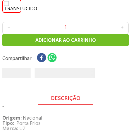
8
º
tricoline digital
9
º
tecido oxford
10
º
toalha mesa
－
＋
ADICIONAR AO CARRINHO
Compartilhar
DESCRIÇÃO
"
Origem:
Nacional
Tipo:
Porta Frios
Marca:
UZ