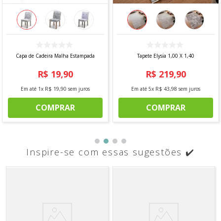
Capa de Cadeira Malha Estampada
Tapete Elysia 1,00 X 1,40
R$
19
,
90
R$
219
,
90
Em até
1
x
R$
19
,
90
sem juros
Em até
5
x
R$
43
,
98
sem juros
COMPRAR
COMPRAR
Inspire-se com essas sugestões ✔️