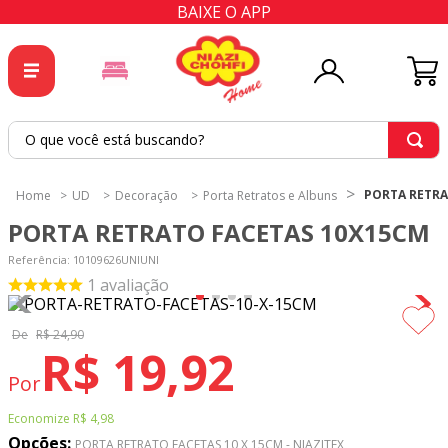
BAIXE O APP
O que você está buscando?
TERMOS MAIS BUSCADOS
PORTA RETRA
UD
Decoração
Porta Retratos e Albuns
1
º
tricoline
PORTA RETRATO FACETAS 10X15CM
2
º
tapete
Referência
:
10109626UNIUNI
3
º
cortina
1
avaliação
4
º
tecido percal
De
R$
24
,
90
R$
19
,
92
5
º
tapetes
Por
6
º
tecido tricoline
Economize
R$ 4,98
7
º
percal
Opções:
PORTA RETRATO FACETAS 10 X 15CM - NIAZITEX