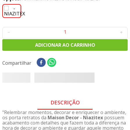
8
º
tricoline digital
9
º
tecido oxford
10
º
toalha mesa
－
＋
ADICIONAR AO CARRINHO
Compartilhar
DESCRIÇÃO
"Relembrar momentos, decorar e enriquecer o ambiente,
os porta retratos da
Maison Decor - Niazitex
possuem
acabamento com detalhes que fazem toda a diferença na
hora de decorar o ambiente e guardar aquele momento