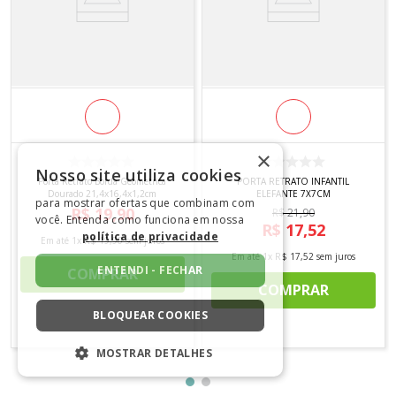
×
Nosso site utiliza cookies
Porta Retrato Borda Geometrica
PORTA RETRATO INFANTIL
Dourado 21,4x16,4x1,2cm
ELEFANTE 7X7CM
para mostrar ofertas que combinam com
R$
19
,
90
R$
21
,
90
você. Entenda como funciona em nossa
R$
17
,
52
política de privacidade
Em até
1
x
R$
19
,
90
sem juros
Em até
1
x
R$
17
,
52
sem juros
ENTENDI - FECHAR
COMPRAR
COMPRAR
BLOQUEAR COOKIES
MOSTRAR DETALHES
ESTRITAMENTE NECESSÁRIOS