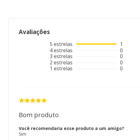
Avaliações
5
estrelas
1
4
estrelas
0
3
estrelas
0
2
estrelas
0
1
estrelas
0
Bom produto
Você recomendaria esse produto a um amigo?
Sim