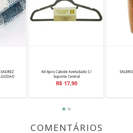
)
ENVIADO DE ACORDO COM A DISPONIBILIDADE DO ESTOQU
 imagens mostradas acima e o produto. Imagem meramente ilu
COMPRAR
 XADREZ
Kit 6pcs Cabide Aveludado C/
SALEIR
ALGODAO
Suporte Central
R$
17
,
90
COMENTÁRIOS