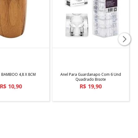
E)
strativa.
COMPRAR
COMPRAR
O BAMBOO 4,8 X 8CM
Anel Para Guardanapo Com 6 Und
Quadrado Bisote
R$
10
,
90
R$
19
,
90