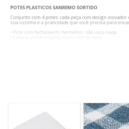
POTES PLASTICOS SANREMO SORTIDO
Conjunto com 4 potes: cada peça com design inovador e
sua cozinha e a praticidade que você precisa para encarar 
• Pote com fechamento hermético: não vaza nada.
• Cantos arredondados: muito fácil de lavar.
• Vai no micro, no freezer e na máquina de lavar.
• Tampa com saliências que facilitam o manuseio.
• Linhas de graduação que indicam as quantidades do 
• Pote livre de BPA: não prejudica a saúde da família.
MATERIAL:
Polipropileno
CAPACIDADE:
360ml cada pote
MEDIDAS
Prof: 18cm
Larg: 14cm
Alt: 2,4cm
INFORMAÇÕES ADICIONAIS:
Pode ir ao freezer