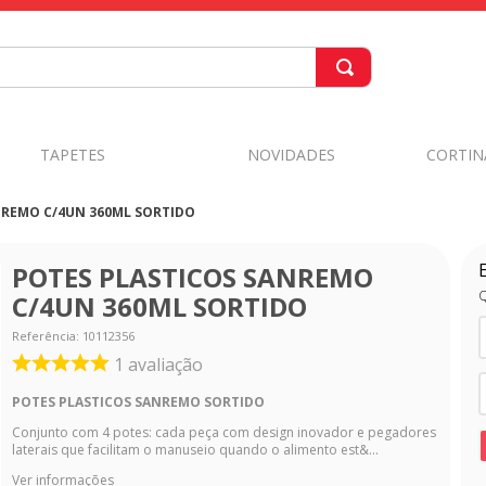
TAPETES
NOVIDADES
CORTIN
NREMO C/4UN 360ML SORTIDO
POTES PLASTICOS SANREMO
Q
C/4UN 360ML SORTIDO
Referência
:
10112356
1
avaliação
POTES PLASTICOS SANREMO SORTIDO
Conjunto com 4 potes: cada peça com design inovador e pegadores
laterais que facilitam o manuseio quando o alimento est&...
Ver informações