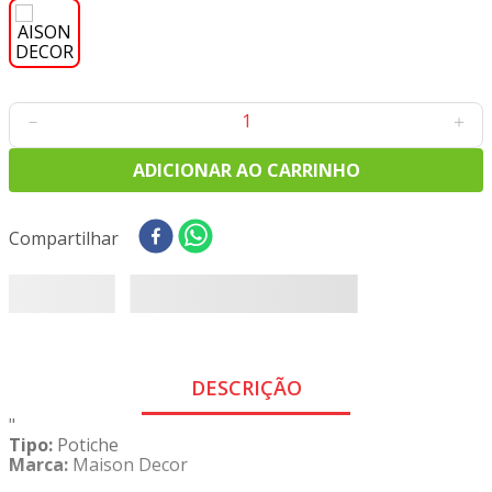
8
º
tricoline digital
9
º
tecido oxford
10
º
toalha mesa
－
＋
ADICIONAR AO CARRINHO
Compartilhar
DESCRIÇÃO
"
Tipo:
Potiche
Marca:
Maison Decor