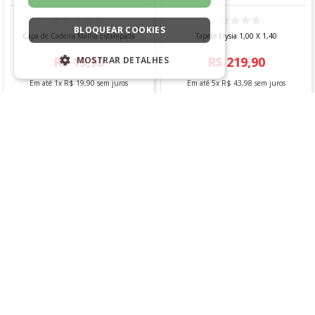
BLOQUEAR COOKIES
Capa de Cadeira Malha Estampada
Tapete Elysia 1,00 X 1,40
R$
19
,
90
R$
219
,
90
MOSTRAR DETALHES
Em até
1
x
R$
19
,
90
sem juros
Em até
5
x
R$
43
,
98
sem juros
ESTRITAMENTE NECESSÁRIOS
COMPRAR
COMPRAR
DESEMPENHO
SEGMENTAÇÃO
FUNCIONALIDADE
Inspire-se com essas sugestões ✔️
NÃO CLASSIFICADO
Linha Abacaxi
Estritamente necessários
Desempenho
Segmentação
Funcionalidade
Não classificado