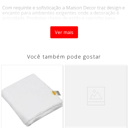
Com requinte e sofisticação a Maison Decor traz design e
encanto para ambientes exigentes onde a decoração é
prioridade. Produtos cheios de estilo e capricho para
mesa posta e decoração. Com design refinado o Potiche
Shanghai tem sua estrutura em vidro e detalhes em alto
Ver mais
relevo. Para guardar doces ou simplesmente completar a
decoração da sua casa.
COMPOSIÇÃO
Você também pode gostar
- Vidro
CARACTERÍSTICAS
- É aconselhável a lavagem das peças à mão. Sua
conservação exige cuidados, muito simples, com lavar
com detergente e esponja macia;
* Imagens meramente ilustrativas.
"