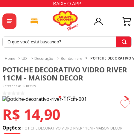
BAIXE O APP
O que você está buscando?
TERMOS MAIS BUSCADOS
POTICHE DECORATIVO V
UD
Decoração
Bomboniere
1
º
tricoline
POTICHE DECORATIVO VIDRO RIVER
2
º
tapete
11CM - MAISON DECOR
3
º
cortina
Referência
:
10109389
4
º
tapetes
5
º
tecido percal
R$
14
,
90
6
º
tecido tricoline
7
º
percal
Opções:
POTICHE DECORATIVO VIDRO RIVER 11CM - MAISON DECOR