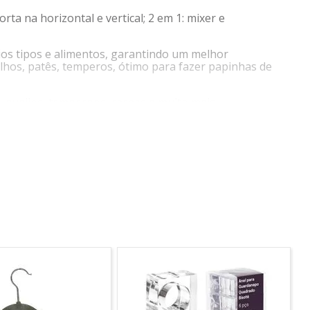
a na horizontal e vertical; 2 em 1: mixer e
rios tipos e alimentos, garantindo um melhor
lhos, patês, temperos, ótimo para fazer papinhas de
s, queijos, temperpos, carnes e muito mais
 desmontar, mais facilidade no encaixe e na limpeza
mais praticidade durante o uso, processa alimentos
armazenar sopas, vitaminas, purês e outros alimentos
hora de guardar