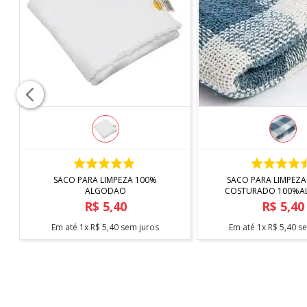
COMPRAR
COMPRAR
SACO PARA LIMPEZA 100%
SACO PARA LIMPEZA
ALGODAO
COSTURADO 100%
R$
5
,
40
R$
5
,
40
Em até
1
x
R$
5
,
40
sem juros
Em até
1
x
R$
5
,
40
se