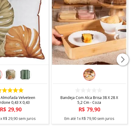
COMPRAR
COMPRAR
ndard Com Sapateira -
Escorredor Desmontavel Master
Arthi
Cromado Blac C/bandeja Bica -
Arthi
R$
138
,
90
R$
104
,
90
3
x
R$
46
,
30
sem juros
Em até
2
x
R$
52
,
45
sem juros