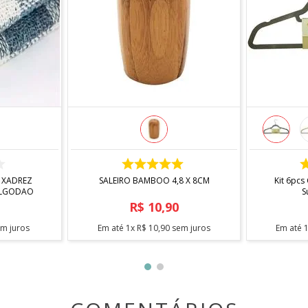
COMPRAR
 XADREZ
SALEIRO BAMBOO 4,8 X 8CM
Kit 6pcs
ALGODAO
S
R$
10
,
90
m juros
Em até
1
x
R$
10
,
90
sem juros
Em até