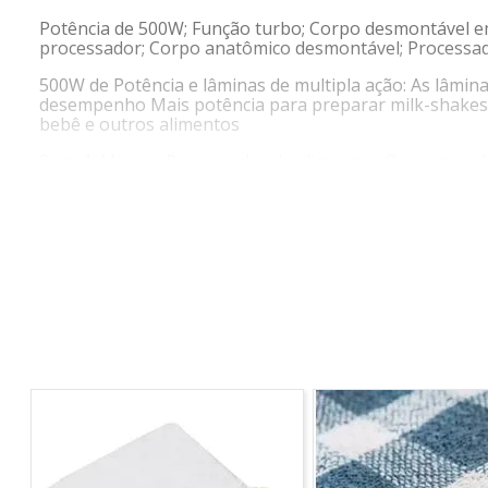
Potência de 500W; Função turbo; Corpo desmontável em a
processador; Corpo anatômico desmontável; Processad
500W de Potência e lâminas de multipla ação: As lâmina
desempenho Mais potência para preparar milk-shakes, s
bebê e outros alimentos
2 em 1: Mixer e Processador de alimentos: O processado
Fácil de usar e desmontável para lavar: Com apenas um 
Design moderno em aço inox e ergonômico para destros
mais resistentes com rapidez e praticididade
Acompanha jarra com tampa e processador com capacida
que achar necessário, o porta-acessório permite o a