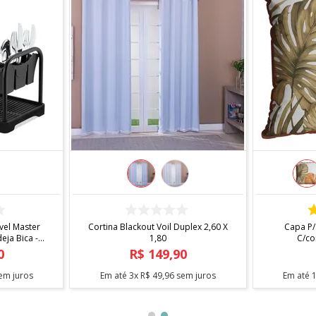
COMPRAR
 X 1,40
Fita Antiderrapante Para Tapetes
Arara Sta
1,20m
0
R$
12
,
90
em juros
Em até
1
x
R$
12
,
90
sem juros
Em até