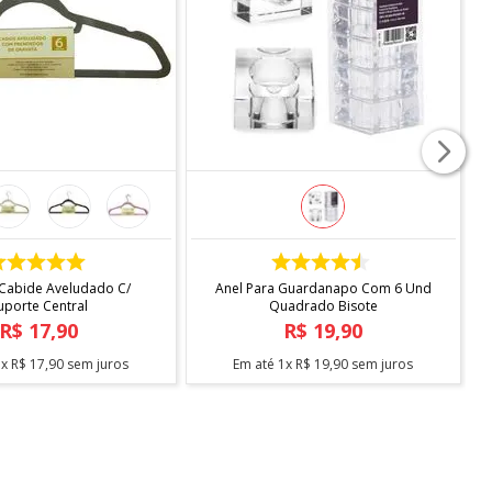
COMPRAR
COMPRAR
 Cabide Aveludado C/
Anel Para Guardanapo Com 6 Und
uporte Central
Quadrado Bisote
R$
17
,
90
R$
19
,
90
1
x
R$
17
,
90
sem juros
Em até
1
x
R$
19
,
90
sem juros