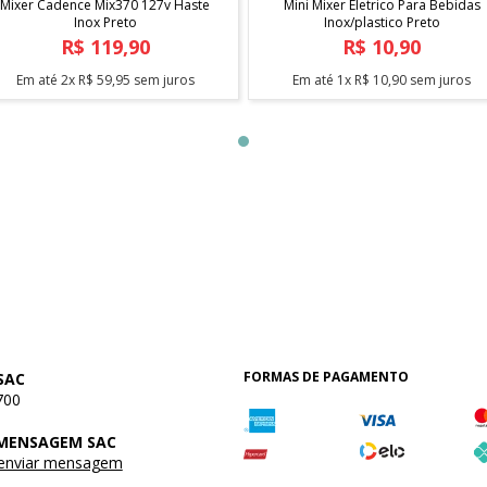
Mixer Cadence Mix370 127v Haste
Mini Mixer Eletrico Para Bebidas
Inox Preto
Inox/plastico Preto
R$
119
,
90
R$
10
,
90
Em até
2
x
R$
59
,
95
sem juros
Em até
1
x
R$
10
,
90
sem juros
FORMAS DE PAGAMENTO
SAC
700
 MENSAGEM SAC
 enviar mensagem