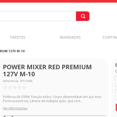
TAPETES
NOVIDADES
CORTIN
IUM 127V M-10
POWER MIXER RED PREMIUM
Q
127V M-10
Referência
:
10111456
Potência de 500W; Função turbo; Corpo desmontável em aço Inox;
Porta-acessórios; Lâmina de múltipla ação, que cort...
Ver informações