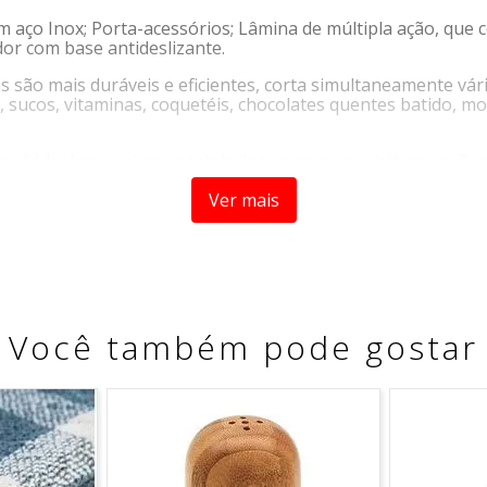
ço Inox; Porta-acessórios; Lâmina de múltipla ação, que cort
or com base antideslizante.
s são mais duráveis e eficientes, corta simultaneamente vá
ucos, vitaminas, coquetéis, chocolates quentes batido, mo
r é Ideal para picar vegetais, legumes, ervas, triturar grão
click o aparelho começa a funcionar, na hora de lavar basta
Ver mais
 e canhotos + 2 velocidades: Leve e manuseio confortável, 
de útil de 600ml + porta-acessório: Ideal para preparar e 
rmazenamento do produto, diminuindo o espaço ocupado na 
Você também pode gostar