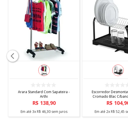
COMPRAR
COMPRAR
Capa de Cadeira Malha
Tapete Elysia 1,00
Estampada
R$
19
,
90
R$
219
,
9
Em até
1
x
R$
19
,
90
sem juros
Em até
5
x
R$
43
,
98
s