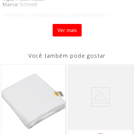
Marca:
Schmidt
A Schmidt é uma das marcas mais tradicionais e
conceituadas do mercado de porcelanas no Brasil. Seus
produtos são sinônimo de qualidade e bom gosto, que
Ver mais
garante para a marca o título de ícone no setor de mesa
posta.
Produzido em porcelana, o
Prato de Sobremesa Avulso
Prisma - Schmidt
é clássico e ideal para servir com muito
Você também pode gostar
mais requinte e elegância.
O PRODUTO ACOMPANHA
- 1 Prato de Sobremesa 19cm
Ø
MATERIAL
Porcelana
CARACTERÍSTICAS
- Não vai ao microondas