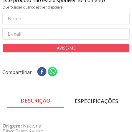
Este produto não está disponível no momento
8
º
tricoline digital
Quero saber quando estiver disponível
9
º
tecido oxford
10
º
toalha mesa
Compartilhar
DESCRIÇÃO
ESPECIFICAÇÕES
Origem:
Nacional
Tipo:
Prato Avulso