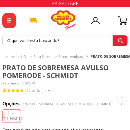
BAIXE O APP
O que você está buscando?
TERMOS MAIS BUSCADOS
PRATO DE SOBREMESA
UD
Para Servir
Pratos Avulsos
1
º
tricoline
PRATO DE SOBREMESA AVULSO
2
º
tapete
POMERODE - SCHMIDT
3
º
cortina
Referência
:
10002379
2
avaliações
4
º
tecido percal
5
º
tapetes
Opções:
PRATO DE SOBREMESA AVULSO POMERODE - SCHMIDT
6
º
tecido tricoline
7
º
percal