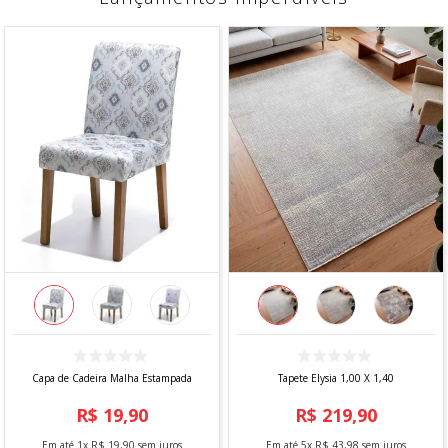
Capa de Cadeira Malha Estampada
Tapete Elysia 1,00 X 1,40
R$
19
,
90
R$
219
,
90
Em até
1
x
R$
19
,
90
sem juros
Em até
5
x
R$
43
,
98
sem juros