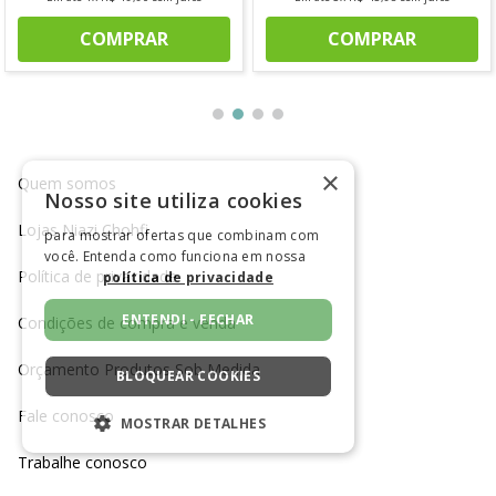
COMPRAR
COMPRAR
×
Quem somos
Nosso site utiliza cookies
Lojas Niazi Chohfi
para mostrar ofertas que combinam com
você. Entenda como funciona em nossa
Política de privacidade
política de privacidade
ENTENDI - FECHAR
Condições de compra e venda
Orçamento Produtos Sob Medida
BLOQUEAR COOKIES
Fale conosco
MOSTRAR DETALHES
Trabalhe conosco
ESTRITAMENTE NECESSÁRIOS