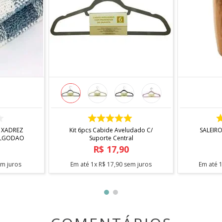
pa em abundância.
)
GENS MOSTRADAS ACIMA E O PRODUTO FÍSICO.
COMPRAR
 XADREZ
Kit 6pcs Cabide Aveludado C/
SALEIR
ALGODAO
Suporte Central
R$
17
,
90
m juros
Em até
1
x
R$
17
,
90
sem juros
Em até