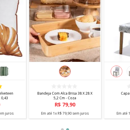
COMPRAR
elveteen
Bandeja Com Alca Brisa 38 X 28 X
Capa
 0,43
5,2 Cm - Coza
0
R$
79
,
90
em juros
Em até
1
x
R$
79
,
90
sem juros
Em até