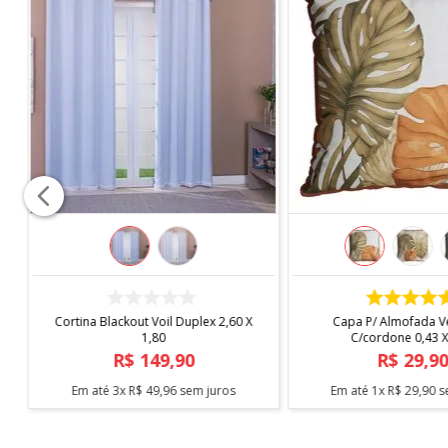
COMPRAR
COMPRAR
Cortina Blackout Voil Duplex 2,60 X
Capa P/ Almofada V
1,80
C/cordone 0,43 X
R$
149
,
90
R$
29
,
9
Em até
3
x
R$
49
,
96
sem juros
Em até
1
x
R$
29
,
90
s