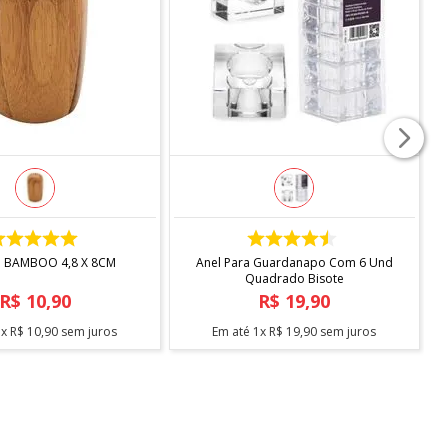
COMPRAR
COMPRAR
O BAMBOO 4,8 X 8CM
Anel Para Guardanapo Com 6 Und
Quadrado Bisote
R$
10
,
90
R$
19
,
90
1
x
R$
10
,
90
sem juros
Em até
1
x
R$
19
,
90
sem juros