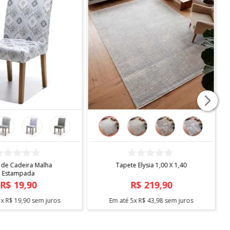
COMPRAR
COMPRAR
 de Cadeira Malha
Tapete Elysia 1,00 X 1,40
Estampada
R$
19
,
90
R$
219
,
90
1
x
R$
19
,
90
sem juros
Em até
5
x
R$
43
,
98
sem juros