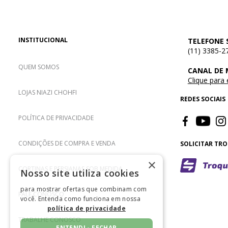
INSTITUCIONAL
TELEFONE 
(11) 3385-2
QUEM SOMOS
CANAL DE
Clique para
LOJAS NIAZI CHOHFI
REDES SOCIAIS
POLÍTICA DE PRIVACIDADE
CONDIÇÕES DE COMPRA E VENDA
SOLICITAR TR
×
CORTINAS E PERSIANAS SOB MEDIDA
Nosso site utiliza cookies
para mostrar ofertas que combinam com
FALE CONOSCO
você. Entenda como funciona em nossa
política de privacidade
TRABALHE CONOSCO
ENTENDI - FECHAR