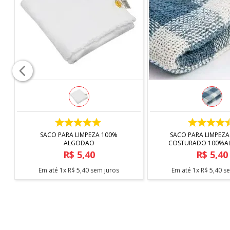
• Lave com detergente neutro e enxágue com água lim
• Para secar, utilize um pano seco e macio.
• Evite o uso de protudos e buchas abrasivas.
• Mantenha fora do alcance de crianças.
Conteúdo da embalagem
- 1 PRATO DE SOBREMESA LOVE GOLD 19 CM (5343034
ATENÇÃO
* IMAGEM MERAMENTE ILUSTRATIVA.
AS CORES E DETALHES PODEM VARIAR ENTRE AS IMA
COMPRAR
COMPRAR
SACO PARA LIMPEZA 100%
SACO PARA LIMPEZA
ALGODAO
COSTURADO 100%
R$
5
,
40
R$
5
,
40
Em até
1
x
R$
5
,
40
sem juros
Em até
1
x
R$
5
,
40
se