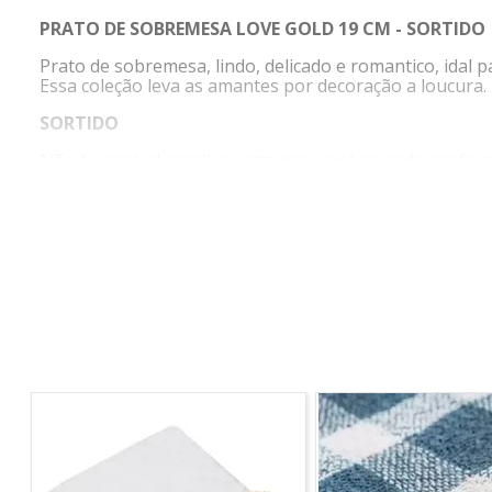
PRATO DE SOBREMESA LOVE GOLD 19 CM - SORTIDO
Prato de sobremesa, lindo, delicado e romantico, idal
Essa coleção leva as amantes por decoração a loucura.
SORTIDO
Não é possivel escolher estampa, será enviado confor
COR
:
Branco
MATERIAL
:
Vidro
DIMENSÕES
:
Altura:2cm
Largura:19cm
Profundidade:19cm
Cuidados: