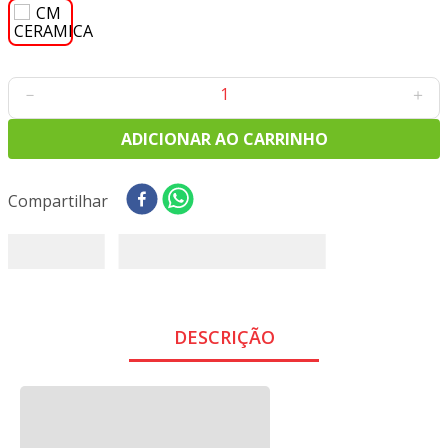
9
º
tecido oxford
10
º
toalha mesa
－
＋
ADICIONAR AO CARRINHO
Compartilhar
DESCRIÇÃO
PRATO FUNDO AMERICANO MANDALA COLORS 19CM
CERAMICA