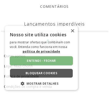
COMPRAR
COMPRAR
×
Nosso site utiliza cookies
COMENTÁRIOS
para mostrar ofertas que combinam com
você. Entenda como funciona em nossa
política de privacidade
Avaliações
ENTENDI - FECHAR
Ainda não foram feitas avaliações para este
produto, o que acha de deixar uma?
BLOQUEAR COOKIES
MOSTRAR DETALHES
ESCREVER AVALIAÇÃO
ESTRITAMENTE NECESSÁRIOS
DESEMPENHO