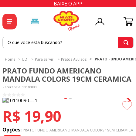
BAIXE O APP
O que você está buscando?
TERMOS MAIS BUSCADOS
1
º
tricoline
PRATO FUNDO AMERI
UD
Para Servir
Pratos Avulsos
2
º
tapete
PRATO FUNDO AMERICANO
MANDALA COLORS 19CM CERAMICA
3
º
cortina
Referência
:
10110090
4
º
tecido percal
5
º
tapetes
R$
19
,
90
6
º
tecido tricoline
7
º
percal
Opções:
PRATO FUNDO AMERICANO MANDALA COLORS 19CM CERAMICA
8
º
tricoline digital