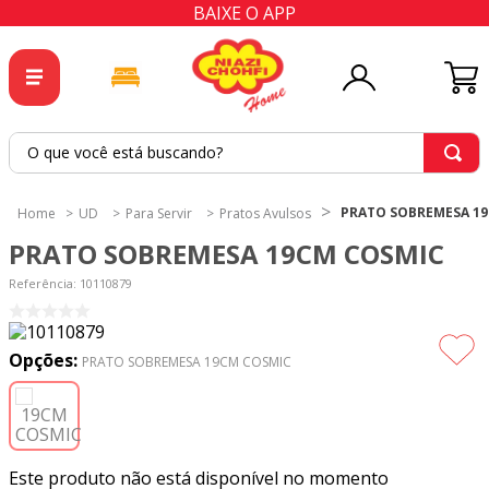
BAIXE O APP
O que você está buscando?
TERMOS MAIS BUSCADOS
PRATO SOBREMESA 1
UD
Para Servir
Pratos Avulsos
1
º
tricoline
PRATO SOBREMESA 19CM COSMIC
2
º
tapete
Referência
:
10110879
3
º
cortina
4
º
tapetes
Opções:
PRATO SOBREMESA 19CM COSMIC
5
º
tecido percal
6
º
tecido tricoline
7
º
percal
Este produto não está disponível no momento