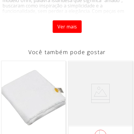
modelo Unni, palavra islandesa que significa “amado”,
buscaram como inspiração a simplicidade e a
funcionalidade, sem perder a elegância. Com peças em
formato mais clean e discretas, , ideal para servir sopas e
cremes. As mandalas são figuras geométricas que
Ver mais
buscam traduzir a relação entre o homem e o cosmo. Em
certas religiões, elas são consideradas um resumo da
manifestação do divino, uma imagem de mundo. A
coleção Unni Cosmic traz este simbolismo das mandalas
em louças que transmitem suavidade e equilíbrio.
Você também pode gostar
Características do produto:
- Marca:
Oxford
- Decoração:
Estampado
- Formato:
Redondo
- Material:
Cerâmica
- Resistente a:
Micro-Ondas e Lava-Louças
Contem:
1 peça