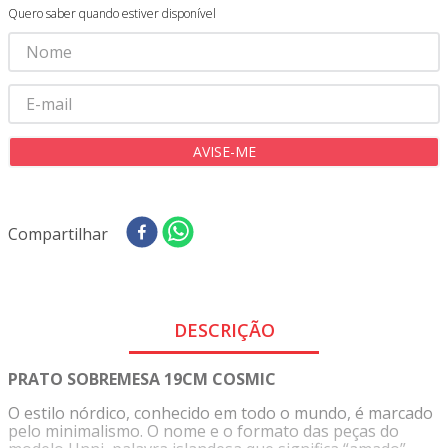
8
º
tecido oxford
Quero saber quando estiver disponível
9
º
tricoline digital
10
º
tecidos
Compartilhar
DESCRIÇÃO
PRATO SOBREMESA 19CM COSMIC
O estilo nórdico, conhecido em todo o mundo, é marcado
pelo minimalismo. O nome e o formato das peças do