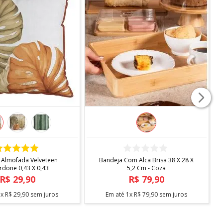
COMPRAR
COMPRAR
 P/ Almofada Velveteen
Bandeja Com Alca Brisa 38 X 28 X
cordone 0,43 X 0,43
5,2 Cm - Coza
R$
29
,
90
R$
79
,
90
té
1
x
R$
29
,
90
sem juros
Em até
1
x
R$
79
,
90
sem juros