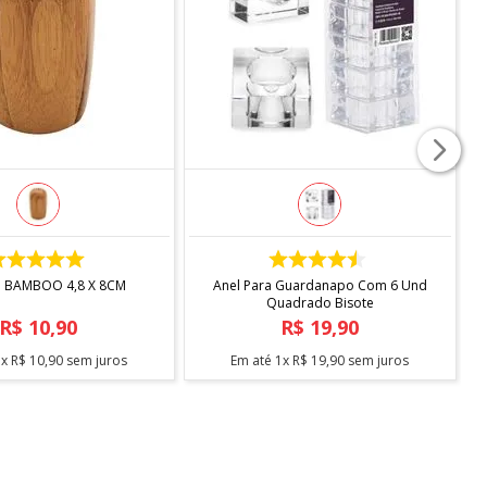
, mantendo-a limpa, organizada e protegida contra
COMPRAR
COMPRAR
O BAMBOO 4,8 X 8CM
Anel Para Guardanapo Com 6 Und
Quadrado Bisote
R$
10
,
90
R$
19
,
90
1
x
R$
10
,
90
sem juros
Em até
1
x
R$
19
,
90
sem juros