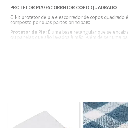
PROTETOR PIA/ESCORREDOR COPO QUADRADO
O kit protetor de pia e escorredor de copos quadrado é 
composto por duas partes principais:
Protetor de Pia:
É uma base retangular que se encaixa 
ou panelas que são lavados à mão. Além de ser uma ba
Escorredor de Copos:
Também retangular para se encaix
com ranhuras para permitir que os copos sejam coloca
copos limpos e secos.
INFORMAÇÕES DO PRODUTO
MEDIDAS
Altura:
0,5cm
Largura:
28cm
Comprimento:
32cm
Composição:
100% pvc
Cor:
Transparente