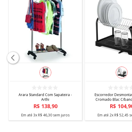
COMPRAR
COMPR
s
Arara Standard Com Sapateira -
Escorredor Desmon
Arthi
Cromado Blac C/ba
Arthi
R$
138
,
90
R$
104
Em até
3
x
R$
46
,
30
sem juros
Em até
2
x
R$
52
,
4