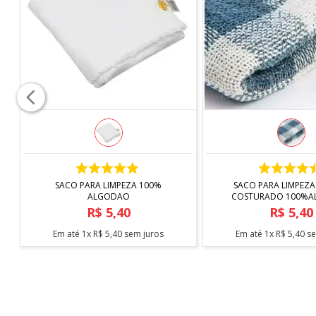
Contém:
1 Kit protetor de pia e escorredor de copos 
Juntos, esses dois componentes oferecem uma solução 
desgastes do uso diário.
*IMAGEM MERAMENTE ILUSTRATIVA
COMPRAR
COMPRAR
SACO PARA LIMPEZA 100%
SACO PARA LIMPEZA
ALGODAO
COSTURADO 100%
R$
5
,
40
R$
5
,
40
Em até
1
x
R$
5
,
40
sem juros
Em até
1
x
R$
5
,
40
se