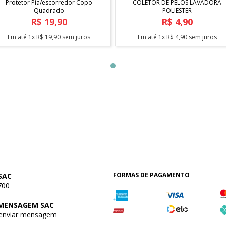
Protetor Pia/escorredor Copo
COLETOR DE PELOS LAVADORA
Quadrado
POLIESTER
R$
19
,
90
R$
4
,
90
Em até
1
x
R$
19
,
90
sem juros
Em até
1
x
R$
4
,
90
sem juros
FORMAS DE PAGAMENTO
SAC
700
 MENSAGEM SAC
 enviar mensagem