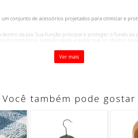
um conjunto de acessórios projetados para otimizar e proteg
dentro da pia. Sua função principal é proteger o fundo da 
rreira protetora, também ajuda a evitar que os objetos la
ar perfeitamente com o protetor de pia, o escorredor de co
dos de cabeça para baixo e escorram naturalmente após a la
Ver mais
Você também pode gostar