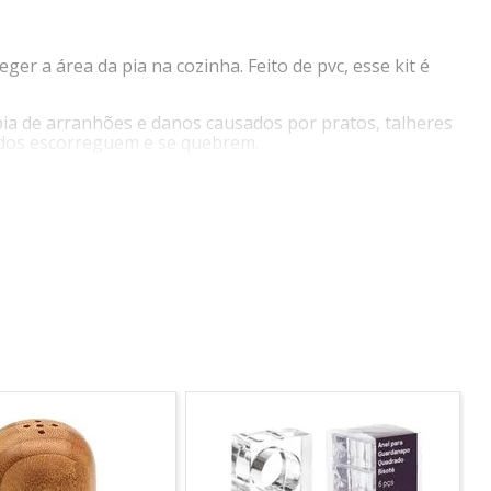
er a área da pia na cozinha. Feito de pvc, esse kit é
pia de arranhões e danos causados por pratos, talheres
vados escorreguem e se quebrem.
pos fica ao lado do protetor de pia. Ele é projetado
vagem. Isso ajuda a manter a pia organizada e os