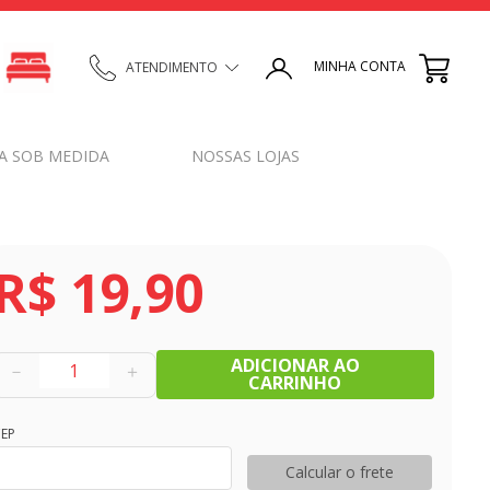
MINHA CONTA
ATENDIMENTO
A SOB MEDIDA
NOSSAS LOJAS
R$
19
,
90
ADICIONAR AO
－
＋
CARRINHO
EP
Calcular o frete