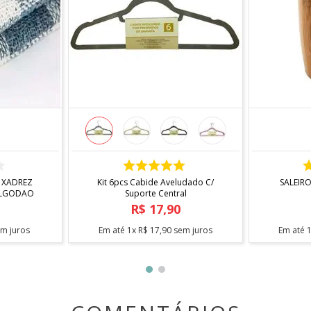
quadrado
prática para o gerenciamento de espaços na pia da cozinha
COMPRAR
 XADREZ
Kit 6pcs Cabide Aveludado C/
SALEIR
ALGODAO
Suporte Central
R$
17
,
90
m juros
Em até
1
x
R$
17
,
90
sem juros
Em até