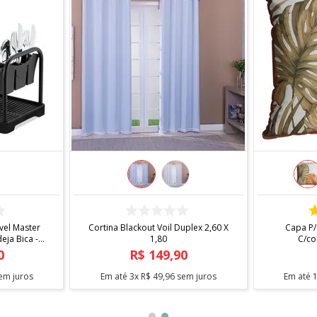
AR
COMPRAR
tavel Master
Cortina Blackout Voil Duplex 2,60 X
Capa
ndeja Bica -
1,80
C/
,
90
R$
149
,
90
5
sem juros
Em até
3
x
R$
49
,
96
sem juros
Em a