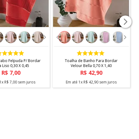
COMPRAR
COMPRAR
vabo Felpuda P/ Bordar
Toalha de Banho Para Bordar
a Liso 0,30 X 0,45
Velour Bella 0,70 X 1,40
R$
7
,
00
R$
42
,
90
1
x
R$
7
,
00
sem juros
Em até
1
x
R$
42
,
90
sem juros