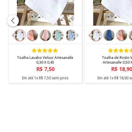
COMPRAR
COMPRAR
Toalha Lavabo Velour Artesanalle
Toalha de Rosto 
0,30 X 0,45
Artesanalle 0,50 
R$
7
,
50
R$
18
,
9
Em até
1
x
R$
7
,
50
sem juros
Em até
1
x
R$
18
,
90
s