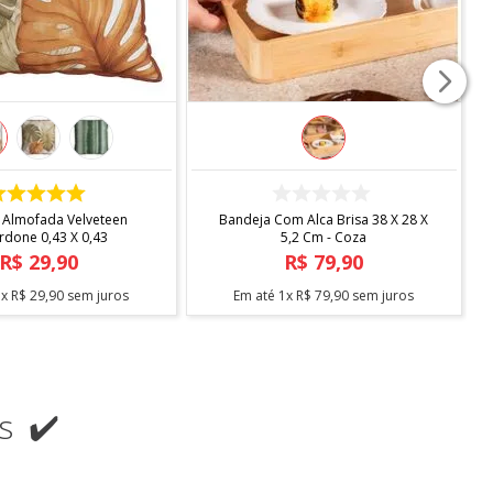
COMPRAR
COMPRAR
 Almofada Velveteen
Bandeja Com Alca Brisa 38 X 28 X
rdone 0,43 X 0,43
5,2 Cm - Coza
R$
29
,
90
R$
79
,
90
1
x
R$
29
,
90
sem juros
Em até
1
x
R$
79
,
90
sem juros
s ✔️