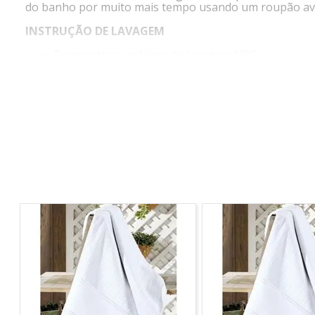
do banho por muito mais tempo usando um roupão avelu
INSTRUÇÃO DE LAVAGEM
Temperatura máxima de lavagem 60ºC.
Processo Suave.
Possível secagem em tambor.
Temperatura baixa, temperatura de exaustão má
Não limpar a seco.
Não Alvejar.
Temperatura máxima da base do ferro 150ºC.
*Imagem meramente ilustrativa*