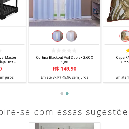
COMPRAR
el Master
Cortina Blackout Voil Duplex 2,60 X
Capa P/
ja Bica -
1,80
C/co
0
R$
149
,
90
em juros
Em até
3
x
R$
49
,
96
sem juros
Em até
pire-se com essas sugestõe