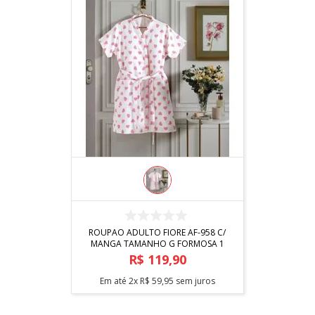
COMPRAR
ROUPAO ADULTO FIORE AF-958 C/
MANGA TAMANHO G FORMOSA 1
R$
119
,
90
Em até
2
x
R$
59
,
95
sem juros