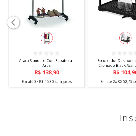
COMPRAR
COMPRAR
Arara Standard Com Sapateira -
Escorredor Desmontav
Arthi
Cromado Blac C/bande
Arthi
R$
138
,
90
R$
104
,
9
Em até
3
x
R$
46
,
30
sem juros
Em até
2
x
R$
52
,
45
s
Ins