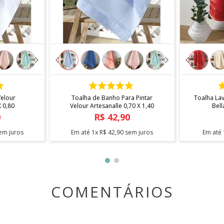
COMPRAR
Velour
Toalha de Banho Para Pintar
Toalha La
X 0,80
Velour Artesanalle 0,70 X 1,40
Bell
0
R$
42
,
90
em juros
Em até
1
x
R$
42
,
90
sem juros
Em até
COMENTÁRIOS