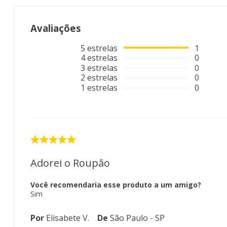
Avaliações
5
estrelas
1
4
estrelas
0
3
estrelas
0
2
estrelas
0
1
estrelas
0
Adorei o Roupão
Você recomendaria esse produto a um amigo?
Sim
Por
Elisabete V.
De
São Paulo - SP