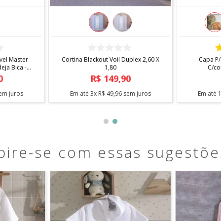
COMPRAR
 X 1,40
Fita Antiderrapante Para Tapetes
Arara Sta
1,20m
0
R$
12
,
90
em juros
Em até
1
x
R$
12
,
90
sem juros
Em até
pire-se com essas sugestõe