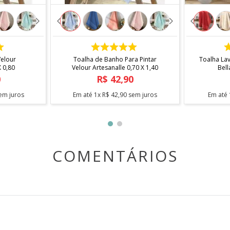
COMPRAR
Velour
Toalha de Banho Para Pintar
Toalha La
X 0,80
Velour Artesanalle 0,70 X 1,40
Bell
0
R$
42
,
90
em juros
Em até
1
x
R$
42
,
90
sem juros
Em até
COMENTÁRIOS