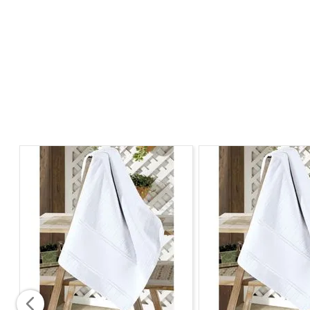
Temperatura baixa, temperatura de exaustão má
Não limpar a seco.
Não Alvejar.
Temperatura máxima da base do ferro 150ºC.