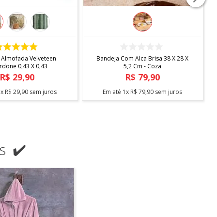
COMPRAR
COMPRAR
ndard Com Sapateira -
Escorredor Desmontavel Master
Arthi
Cromado Blac C/bandeja Bica -
Arthi
R$
138
,
90
R$
104
,
90
3
x
R$
46
,
30
sem juros
Em até
2
x
R$
52
,
45
sem juros
s ✔️