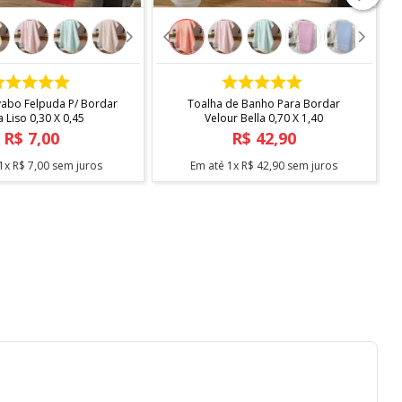
COMPRAR
COMPRAR
vabo Felpuda P/ Bordar
Toalha de Banho Para Bordar
a Liso 0,30 X 0,45
Velour Bella 0,70 X 1,40
R$
7
,
00
R$
42
,
90
1
x
R$
7
,
00
sem juros
Em até
1
x
R$
42
,
90
sem juros