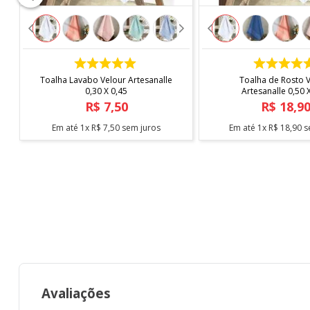
COMPRAR
COMPRAR
Toalha Lavabo Velour Artesanalle
Toalha de Rosto 
0,30 X 0,45
Artesanalle 0,50 
R$
7
,
50
R$
18
,
9
Em até
1
x
R$
7
,
50
sem juros
Em até
1
x
R$
18
,
90
s
Avaliações