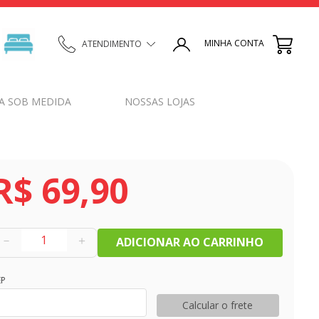
MINHA CONTA
ATENDIMENTO
A SOB MEDIDA
NOSSAS LOJAS
R$
69
,
90
－
＋
ADICIONAR AO CARRINHO
EP
Calcular o frete