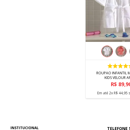
COMPRA
ROUPAO INFANTIL M
KIDS VELOUR A
R$
89
,
9
Em até
2
x
R$
44
,
95
s
INSTITUCIONAL
TELEFONE 