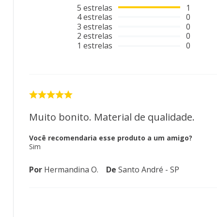
5
estrelas
1
4
estrelas
0
3
estrelas
0
2
estrelas
0
1
estrelas
0
Muito bonito. Material de qualidade.
Você recomendaria esse produto a um amigo?
Sim
Por
Hermandina O.
De
Santo André - SP