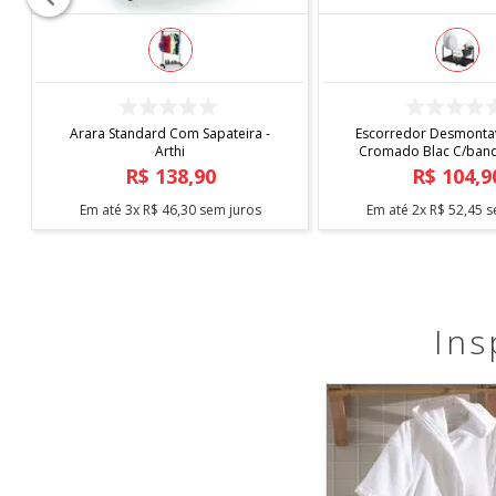
COMPRAR
COMPRAR
Capa de Cadeira Malha
Tapete Elysia 1,00
Estampada
R$
19
,
90
R$
219
,
9
Em até
1
x
R$
19
,
90
sem juros
Em até
5
x
R$
43
,
98
s
Ins