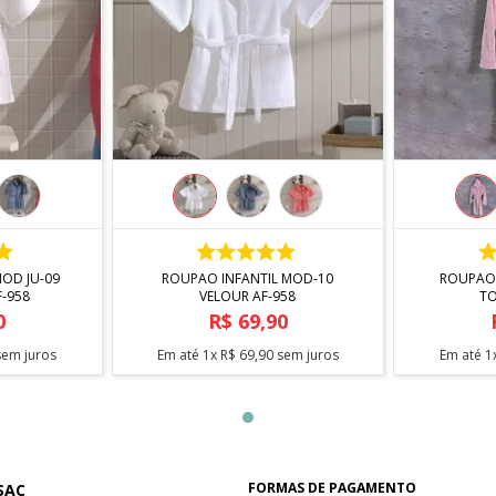
R
COMPRAR
OD JU-09
ROUPAO INFANTIL MOD-10
ROUPAO 
F-958
VELOUR AF-958
TO
0
R$
69
,
90
em juros
Em até
1
x
R$
69
,
90
sem juros
Em até
1
FORMAS DE PAGAMENTO
SAC