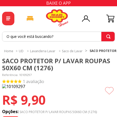
BAIXE O APP
O que você está buscando?
TERMOS MAIS BUSCADOS
SACO PROTETOR P
UD
Lavanderia Lavar
Saco de Lavar
1
º
tricoline
SACO PROTETOR P/ LAVAR ROUPAS
2
º
tapete
50X60 CM (1276)
3
º
cortina
Referência
:
10109297
1
avaliação
4
º
tapetes
5
º
tecido percal
R$
9
,
90
6
º
tecido tricoline
7
º
percal
Opções:
SACO PROTETOR P/ LAVAR ROUPAS 50X60 CM (1276)