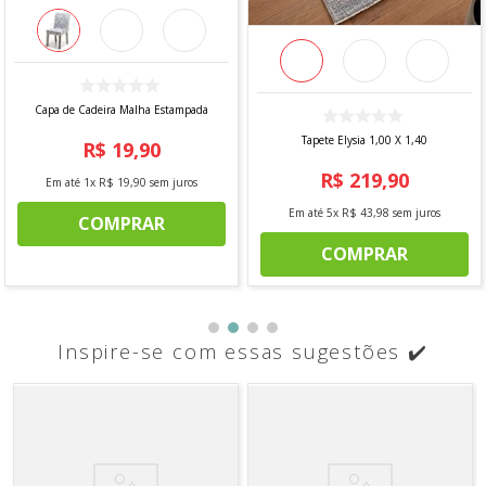
Capa de Cadeira Malha Estampada
Tapete Elysia 1,00 X 1,40
R$
19
,
90
R$
219
,
90
Em até
1
x
R$
19
,
90
sem juros
Em até
5
x
R$
43
,
98
sem juros
COMPRAR
COMPRAR
Inspire-se com essas sugestões ✔️