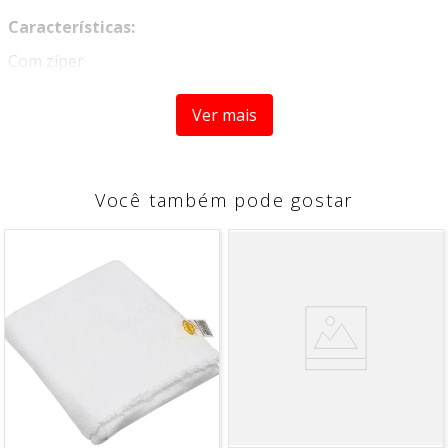
Características:
Com zíper
Conteúdo da Embalagem:
Ver mais
01 SACO PROTETOR PARA LAVAR ROUPAS 50 x 60CM
Medidas Aprox:
50cm largura x 60cm comprimento
Você também pode gostar
Material Externo:
Poliéster + PP
Marca:
Paramount