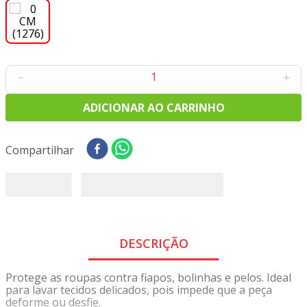
8
º
tecido oxford
9
º
tricoline digital
10
º
tecidos
－
＋
ADICIONAR AO CARRINHO
Compartilhar
DESCRIÇÃO
Protege as roupas contra fiapos, bolinhas e pelos. Ideal
para lavar tecidos delicados, pois impede que a peça
deforme ou desfie.